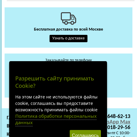
Бесплатная доставка по всей Москве
Узнать о доставке
Заказывайте по телефону
+7 (495) 648-62-13
WhatsApp
Max
Разрешить сайту принимать
+7 (919) 018-29-56
Cookie?
Не дозвонились?
На этом сайте не используются файлы
cookie, соглашаясь вы предоставите
возможность принимать файлы cookie
Политика обработки персональных
+7 (495) 648-62-13
ГЛАВНАЯ
СОТРУДНИЧЕСТВО
WhatsApp
Max
данных
ВАКАНСИИ
О НАС
+7 (919) 018-29-56
C 9:00 - 22:00 пн-пт C 10:00-
КАРТА САЙТА
Соглашаюсь