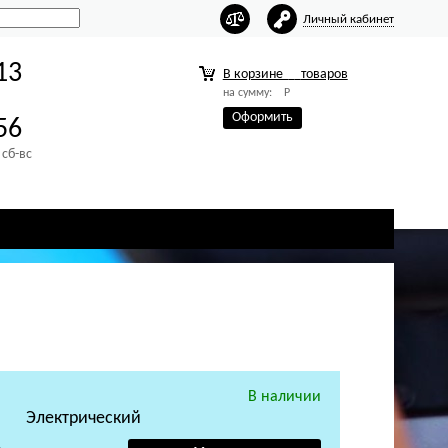
Личный кабинет
13
В корзине
товаров
на сумму:
Р
Оформить
56
 сб-вс
В наличии
Электрический