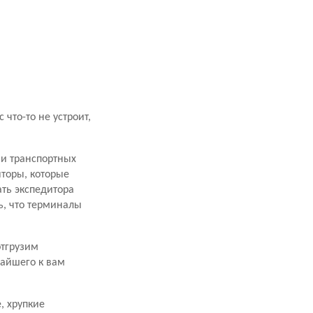
что-то не устроит,
ми транспортных
торы, которые
ать экспедитора
ь, что терминалы
отгрузим
жайшего к вам
, хрупкие