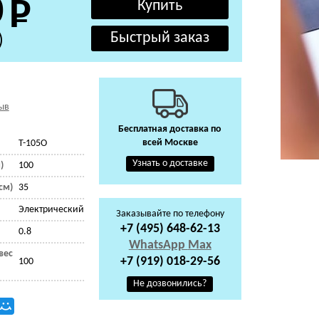
0
)
ыв
Бесплатная доставка по
всей Москве
T-105O
Узнать о доставке
)
100
см)
35
Электрический
Заказывайте по телефону
+7 (495) 648-62-13
0.8
WhatsApp
Max
вес
+7 (919) 018-29-56
100
Не дозвонились?