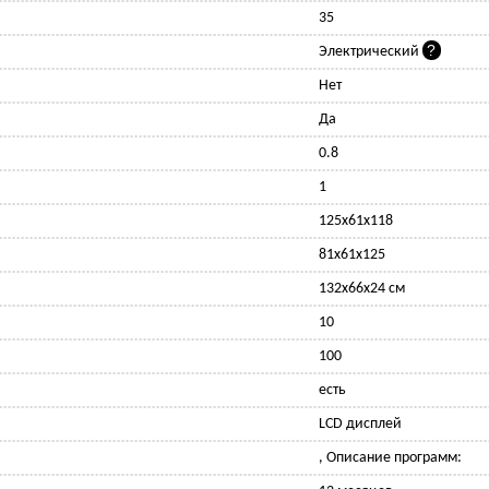
35
Электрический
Нет
Да
0.8
1
125x61x118
81x61x125
132x66x24 см
10
100
есть
LCD дисплей
, Описание программ: