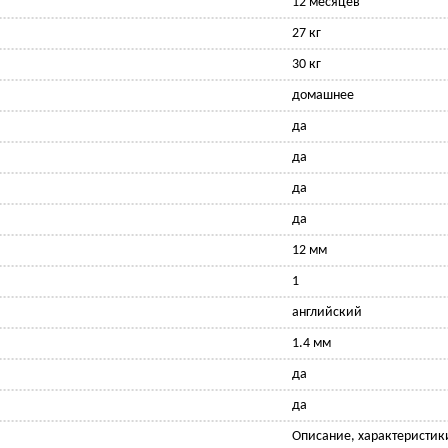
12 месяцев
27 кг
30 кг
домашнее
да
да
да
да
12 мм
1
английский
1.4 мм
да
да
Описание, характеристик