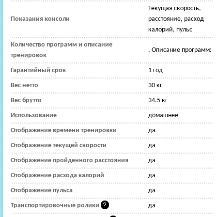
Текущая скорость,
Показания консоли
расстояние, расход
калорий, пульс
Количество программ и описание
, Описание программ:
тренировок
Гарантийный срок
1 год
Вес нетто
30 кг
Вес брутто
34.5 кг
Использование
домашнее
Отображение времени тренировки
да
Отображение текущей скорости
да
Отображение пройденного расстояния
да
Отображение расхода калорий
да
Отображение пульса
да
Транспортировочные ролики
да