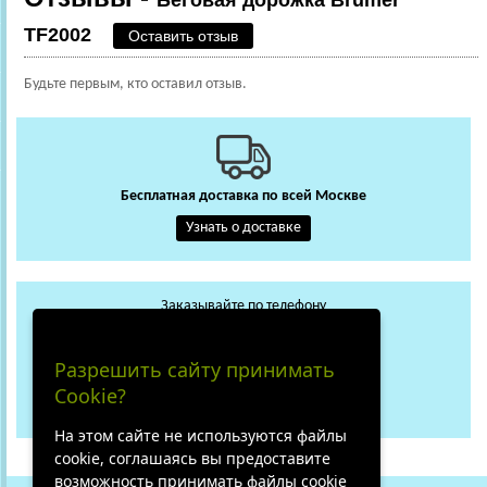
TF2002
Оставить отзыв
Будьте первым, кто оставил отзыв.
Бесплатная доставка по всей Москве
Узнать о доставке
Заказывайте по телефону
+7 (495) 648-62-13
WhatsApp
Max
Разрешить сайту принимать
+7 (919) 018-29-56
Cookie?
Не дозвонились?
На этом сайте не используются файлы
cookie, соглашаясь вы предоставите
возможность принимать файлы cookie