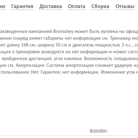
ки
Гарантия
Доставка
Оплата
Сборка
Отзывы
роизведенная компанией Bremshey может быть куплена на офиц
тоянии снаряд имеет габариты нет информации см. Тренажер м
меет длину 148 см, ширину 50 см и двигатель мощностью 3 л.с., 
ация о тренировке выводится на нет информации и может состо
и, пройденная дистанция, угол наклона. Возможность складывани
ии см. Амортизация: Cистема амортизации снижает ударную наг
пользования: Нет. Гарантия: нет информации. Изменение угла 
Bremshey