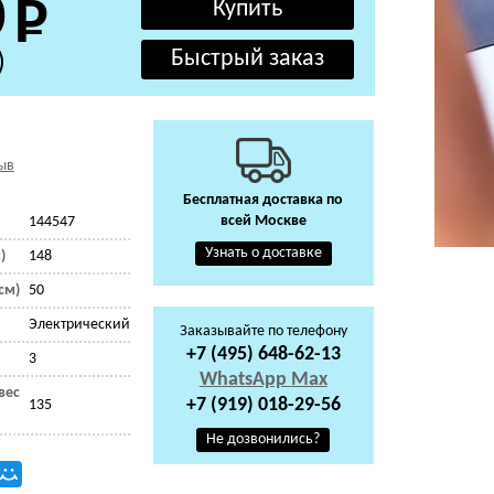
0
)
ыв
Бесплатная доставка по
всей Москве
144547
Узнать о доставке
)
148
см)
50
Электрический
Заказывайте по телефону
+7 (495) 648-62-13
3
WhatsApp
Max
вес
+7 (919) 018-29-56
135
Не дозвонились?