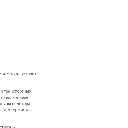
что-то не устроит,
ми транспортных
торы, которые
ать экспедитора
ь, что терминалы
отгрузим