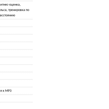
итнес-оценка,
льса, тренировка по
расстоянию
я к MP3