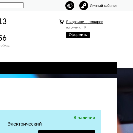
Личный кабинет
13
В корзине
товаров
на сумму:
Р
Оформить
56
 сб-вс
В наличии
Электрический