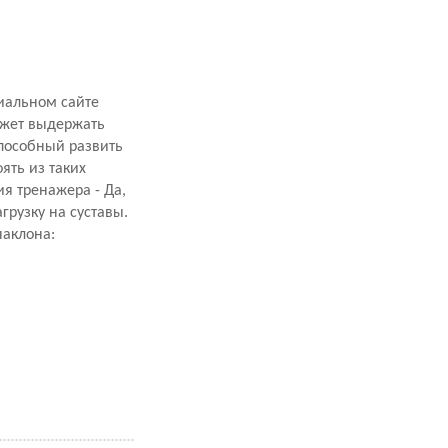
иальном сайте
ожет выдержать
способный развить
ять из таких
я тренажера - Да,
рузку на суставы.
наклона: