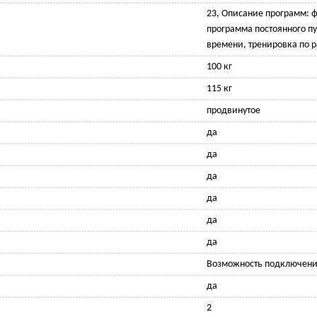
23, Описание программ: ф
программа постоянного пу
времени, тренировка по 
100 кг
115 кг
продвинутое
да
да
да
да
да
да
Возможность подключени
да
2