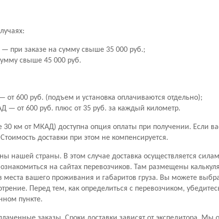
лучаях:
— при заказе на сумму свыше 35 000 руб.;
сумму свыше 45 000 руб.
 от 600 руб. (подъем и установка оплачиваются отдельно);
 — от 600 руб. плюс от 35 руб. за каждый километр.
30 км от МКАД) доступна опция оплаты при получении. Если вас 
. Стоимость доставки при этом не компенсируется.
ны нашей страны. В этом случае доставка осуществляется сила
знакомиться на сайтах перевозчиков. Там размещены калькуля
з места вашего проживания и габаритов груза. Вы можете выбр
отрение. Перед тем, как определиться с перевозчиком, убедитес
нном пункте.
лаченные заказы. Сроки доставки зависят от экспедитора. Мы 