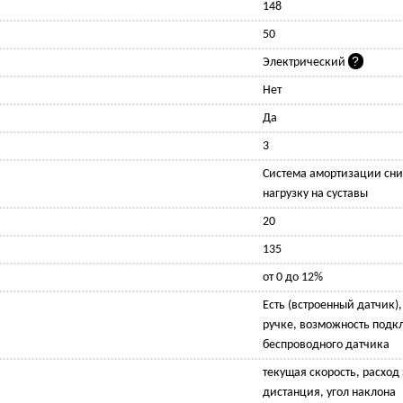
148
50
Электрический
Нет
Да
3
Cистема амортизации сни
нагрузку на суставы
20
135
от 0 до 12%
Есть (встроенный датчик)
ручке, возможность подк
беспроводного датчика
текущая скорость, расход
дистанция, угол наклона