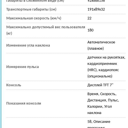
Габариты в сложенном виде (см)
92x88x156
Транспортные габариты (см)
191x89x32
Максимальная скорость (км/ч)
22
Максимально допустимый вес пользователя
180
(кг)
Автоматическое
Изменение угла наклона
(плавное)
датчики на рукоятках,
кардиоприемник
Измерение пульса
(HRC), кардиопояс
(опционально)
Консоль
Дисплей TFT 7"
Время, Скорость,
Дистанция, Пульс,
Показания консоли
Калории, Угол
наклона
58, Описание