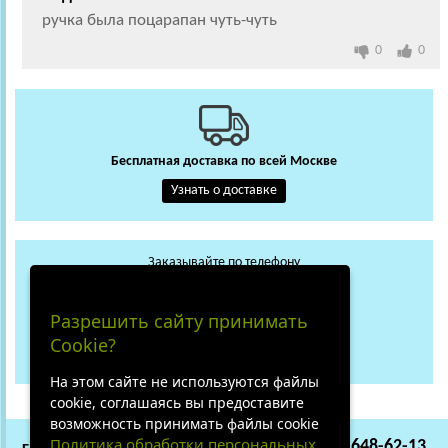
ручка была поцарапан чуть-чуть
0
0
Бесплатная доставка по всей Москве
Узнать о доставке
Заказывайте по телефону
+7 (495) 648-62-13
WhatsApp
Max
Разрешить сайту принимать
+7 (919) 018-29-56
Cookie?
Не дозвонились?
На этом сайте не используются файлы
cookie, соглашаясь вы предоставите
возможность принимать файлы cookie
Политика обработки персональных
+7 (495) 648-62-13