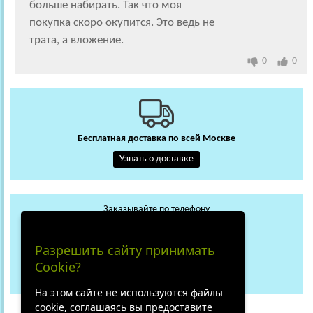
больше набирать. Так что моя
покупка скоро окупится. Это ведь не
трата, а вложение.
0
0
Бесплатная доставка по всей Москве
Узнать о доставке
Заказывайте по телефону
+7 (495) 648-62-13
WhatsApp
Max
Разрешить сайту принимать
+7 (919) 018-29-56
Cookie?
Не дозвонились?
На этом сайте не используются файлы
cookie, соглашаясь вы предоставите