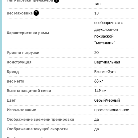
Тип нагрузки тренажера
тип
Вес маховика
13
особопрочная с
двухслойной
Характеристики рамы
покраской
"металлик"
Уровни нагрузки
20
Конструкция
Вертикальная
Бренд
Bronze Gym
Вес нетто
68 кг
Высота защитной сетки
149 см
Цвет
СерыйЧерный
Использование
профессиональное
Отображение времени тренировки
да
Отображение текущей скорости
да