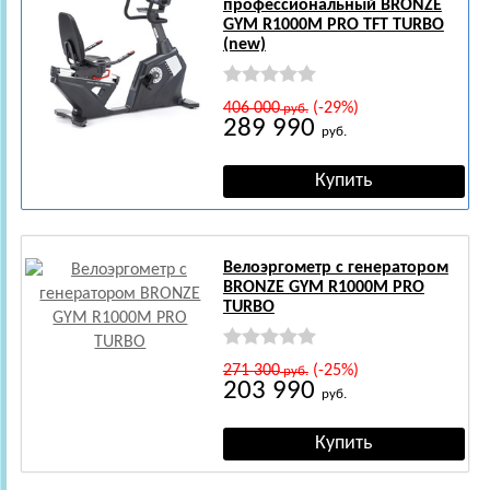
профессиональный BRONZE
GYM R1000M PRO TFT TURBO
(new)
406 000
(-29%)
руб.
289 990
руб.
Велоэргометр с генератором
BRONZE GYM R1000M PRO
TURBO
271 300
(-25%)
руб.
203 990
руб.