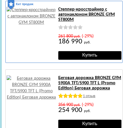
Хит продаж
Степпер-кросстрайнер с
автонаклоном BRONZE GYM
ST800M
261 800
(-29%)
руб.
186 990
руб.
Беговая дорожка BRONZE GYM
S900A TFT/S900 TFT L (Promo
Edition) Беговая дорожкa
1 отзыв
356 900
(-29%)
руб.
254 900
руб.