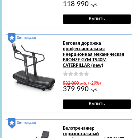
118 990
руб.
Хит продаж
Беговая дорожка
профессиональная
инерционная механическая
BRONZE GYM T940M
CATERPILLAR (new)
532 000
(-29%)
руб.
379 990
руб.
Хит продаж
Велотренажер
горизонтальный