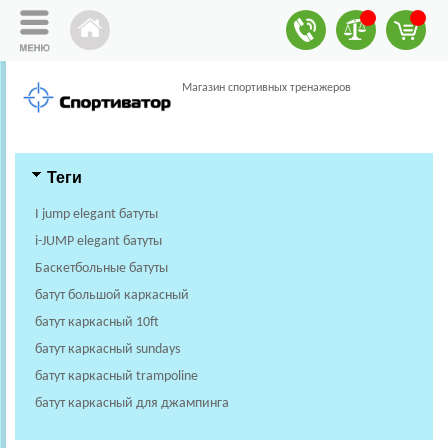
Магазин спортивных тренажеров
Теги
I jump elegant батуты
i-JUMP elegant батуты
Баскетбольные батуты
батут большой каркасный
батут каркасный 10ft
батут каркасный sundays
батут каркасный trampoline
батут каркасный для джампинга