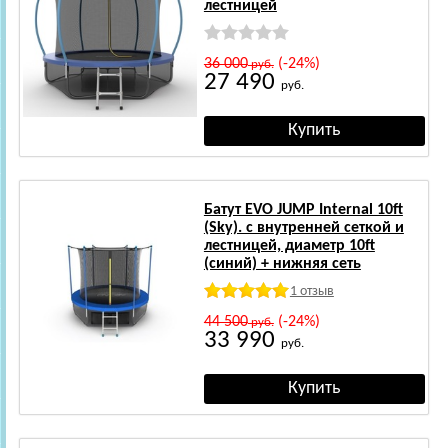
лестницей
36 000
(-24%)
руб.
27 490
руб.
Батут EVO JUMP Internal 10ft
(Sky). с внутренней сеткой и
лестницей, диаметр 10ft
(синий) + нижняя сеть
1 отзыв
44 500
(-24%)
руб.
33 990
руб.