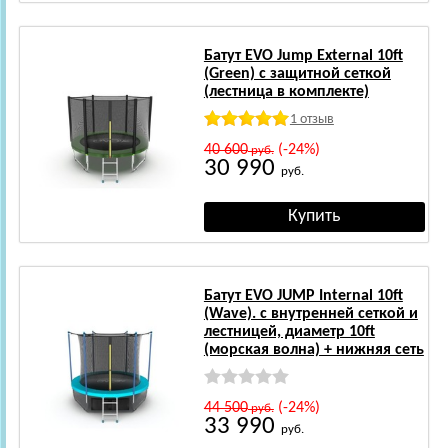
Батут EVO Jump External 10ft
(Green) с защитной сеткой
(лестница в комплекте)
1 отзыв
40 600
(-24%)
руб.
30 990
руб.
Батут EVO JUMP Internal 10ft
(Wave). с внутренней сеткой и
лестницей, диаметр 10ft
(морская волна) + нижняя сеть
44 500
(-24%)
руб.
33 990
руб.