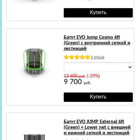
Батут EVO Jump Cosmo 6ft
(Green) с внутренней сеткой и
лестницей
1 отзыв
13 600
(-29%)
руб.
9 700
руб.
Батут EVO JUMP External 6ft
(Green) + Lower net с внешней
и нижней сеткой и лестницей