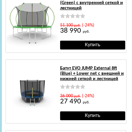
(Green) с внутренней сеткой и
лестницей
51 100
(-24%)
руб.
38 990
руб.
Батут EVO JUMP External 8ft
(Blue) + Lower net с внешней и
нижней сеткой и лестницей
36 000
(-24%)
руб.
27 490
руб.