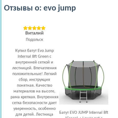
Отзывы о: evo jump
Виталий
Подольск
Купил батут Evo Jump
Бат
Internal 8ft Green с
16ft 
внутренней сеткой и
и 
лестницей. Впечатления
положительные! Легкий
п
сбор, инструкция
наш
понятная. Качество
была
материалов на высоте,
ин
рама крепкая. Внутренняя
сетка безопасности дает
у
уверенность, особенно
Батут EVO JUMP Internal 8ft
для детей. Лестница
без