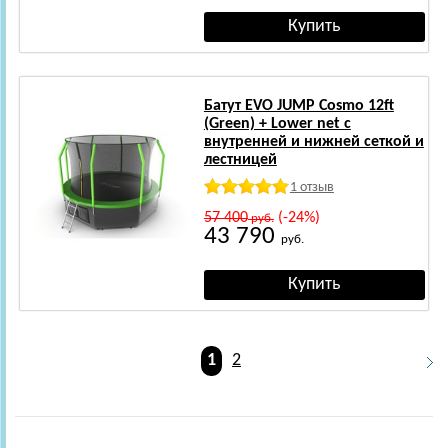
Батут EVO JUMP Cosmo 12ft
(Green) + Lower net с
внутренней и нижней сеткой и
лестницей
1 отзыв
57 400
(-24%)
руб.
43 790
руб.
1
2