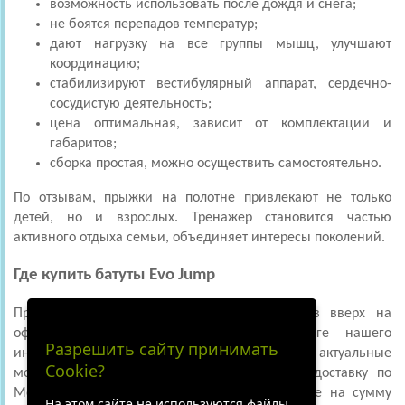
возможность использовать после дождя и снега;
не боятся перепадов температур;
дают нагрузку на все группы мышц, улучшают
координацию;
стабилизируют вестибулярный аппарат, сердечно-
сосудистую деятельность;
цена
оптимальная, зависит от комплектации и
габаритов;
сборка
простая, можно осуществить самостоятельно.
По отзывам, прыжки на полотне привлекают не только
детей, но и взрослых. Тренажер становится частью
активного отдыха семьи, объединяет интересы поколений.
Где купить батуты Evo Jump
Предлагаем купить тренажеры для прыжков вверх на
официальном сайте Sportivator. В каталоге нашего
Разрешить сайту принимать
интернет-магазина представлены самые актуальные
Cookie?
модели для дома и улицы. Осуществляем доставку по
Москве и другим городам России, при заказе на сумму
На этом сайте не используются файлы