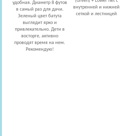
(Green) + Lower net с
удобная. Диаметр 8 футов
акти
внутренней и нижней
в самый раз для дачи.
Лест
сеткой и лестницей
Зеленый цвет батута
по
выглядит ярко и
вхо
привлекательно. Дети в
п
восторге, активно
нес
проводят время на нем.
Рекомендую!
дово
счас