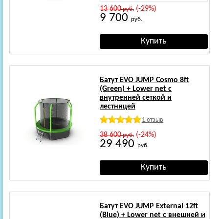
13 600
(-29%)
руб.
9 700
руб.
Батут EVO JUMP Cosmo 8ft
(Green) + Lower net с
внутренней сеткой и
лестницей
1 отзыв
38 600
(-24%)
руб.
29 490
руб.
Батут EVO JUMP External 12ft
(Blue) + Lower net с внешней и