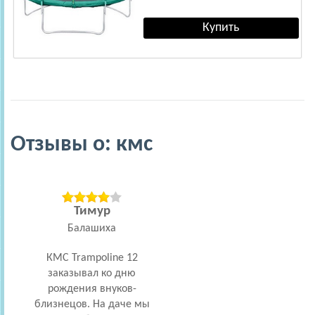
Отзывы о: кмс
Тимур
Балашиха
КМС Trampoline 12
заказывал ко дню
п
рождения внуков-
дру
близнецов. На даче мы
дети