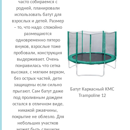
часто собираемся с
не
родней, планировали
так
использовать батут для
возр
взрослых и детей. Размер
вр
– то, что надо: спокойно
свеж
размещаются
одновременно пятеро
Выбр
внуков, взрослые тоже
чт
пробовали, конструкция
д
выдерживает. Очень
по
понравилась что сетка
высокая, с мягким верхом,
без острых частей, дети
защищены если сильно
по
Батут Каркасный КМС
прыгают. Сам батут даже
пров
Trampoline 12
под проливным дождем
Пры
остался в отличном виде,
хоро
никакой ржавчины,
покрытие не облезло. Для
небольших участков
за
может быть слишком
ник