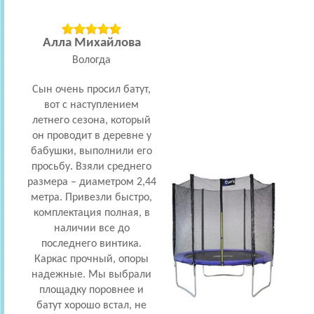
Алла Михайлова
Вологда
Сын очень просил батут,
К
вот с наступлением
де
летнего сезона, который
п
он проводит в деревне у
ка
бабушки, выполнили его
ярки
просьбу. Взяли среднего
дет
размера – диаметром 2,44
пры
метра. Привезли быстро,
комплектация полная, в
наличии все до
инт
последнего винтика.
Соб
Каркас прочный, опоры
бы
надежные. Мы выбрали
с
площадку поровнее и
стра
батут хорошо встал, не
Прав