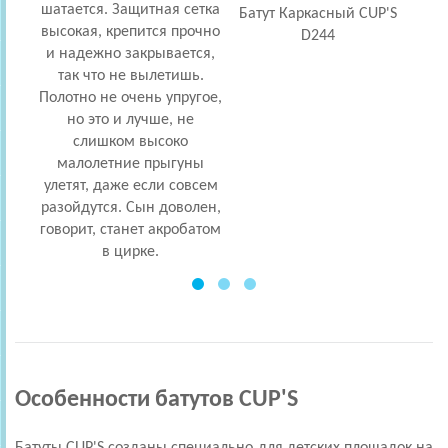
шатается. Защитная сетка
Батут Каркасный CUP'S
высокая, крепится прочно
немн
D244
и надежно закрывается,
выг
так что не вылетишь.
это 
Полотно не очень упругое,
В 
но это и лучше, не
ба
слишком высоко
д
малолетние прыгуны
улетят, даже если совсем
разойдутся. Сын доволен,
говорит, станет акробатом
в цирке.
Особенности батутов CUP'S
Батуты CUP'S созданы специально для детских площадок на