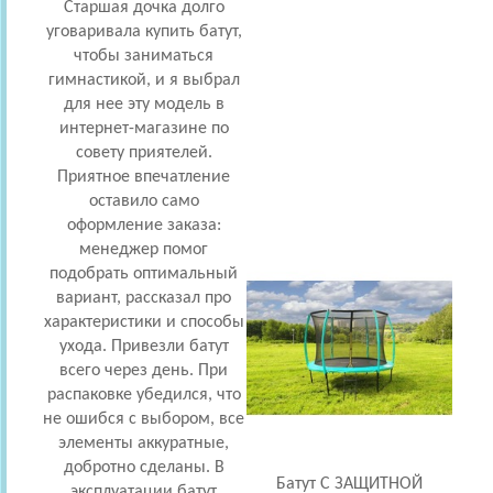
Старшая дочка долго
Дочка
уговаривала купить батут,
же
чтобы заниматься
сог
гимнастикой, и я выбрал
Выб
для нее эту модель в
понр
интернет-магазине по
Сказ
совету приятелей.
и в
Приятное впечатление
естес
оставило само
оформление заказа:
безо
менеджер помог
у
подобрать оптимальный
ста
вариант, рассказал про
стой
характеристики и способы
ухода. Привезли батут
з
всего через день. При
молн
распаковке убедился, что
– ду
не ошибся с выбором, все
элементы аккуратные,
внут
добротно сделаны. В
се
Батут С ЗАЩИТНОЙ
эксплуатации батут
сами 