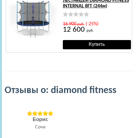
ЛЕСТНИЦЕЙ DIAMOND FITNESS
INTERNAL 8FT (244м)
16 900
(-25%)
руб.
12 600
руб.
Отзывы о: diamond fitness
Борис
Т
Сочи