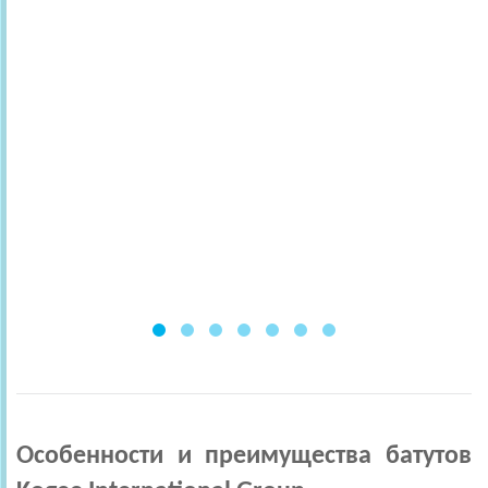
сетка
ст
вну
даж
попа
а 
Пру
чех
Особенности
и
преимущества
батутов