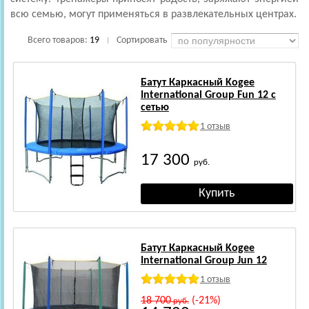
всю семью, могут применяться в развлекательных центрах.
Всего товаров:
19
Сортировать
|
Батут Каркасный Kogee
International Group Fun 12 с
сетью
1 отзыв
17 300
руб.
Батут Каркасный Kogee
International Group Jun 12
1 отзыв
18 700
(-21%)
руб.