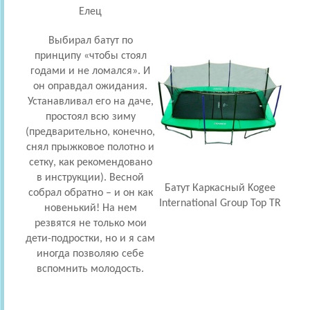
Елец
Выбирал батут по
принципу «чтобы стоял
годами и не ломался». И
вскл
он оправдал ожидания.
На д
Устанавливал его на даче,
раз
простоял всю зиму
поэ
(предварительно, конечно,
диа
снял прыжковое полотно и
чест
сетку, как рекомендовано
чт
в инструкции). Весной
наде
Батут Каркасный Kogee
собрал обратно – и он как
International Group Top TR
новенький! На нем
резвятся не только мои
обе
дети-подростки, но и я сам
усто
иногда позволяю себе
кон
вспомнить молодость.
п
про
все 