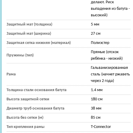
делают. Риск
выпадения из батута -
высокий)
Защитный мат (толщина)
5 мм
Защитный мат (ширина)
27 см
Защитная сетка нижняя (материал)
Полиэстер
Прямые (отскок
Пружины (тип)
ребёнка - низкий)
Гальванизированная
Рама
сталь (начнет ржаветь
через 2 года)
Толщина стали основания батута
1.4 мм
Высота защитной сетки
180 см
Диаметр труб основания батута
38 мм
Высота без сетки (м)
85 см
Тип крепления рамы
T-Connector