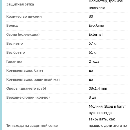
Полиэстер, тройное
Защитная сетка
плетение
Количество пружин
80
Бренд
Evo Jump
Серия (коллекция)
External
Вес нетто
57 кг
Вес брутто
61 кг
Гарантия
2 года
Комплектация: батут
да
Комплектация: защитный мат
да
Опоры (диаметр труб)
38х1,4 mm
Верхние стойки (кол-во)
8 шт
Молния (Вход в батут
нужно всегда
закрывать, как
Тип входа на защитной сетке
правило дети этого не