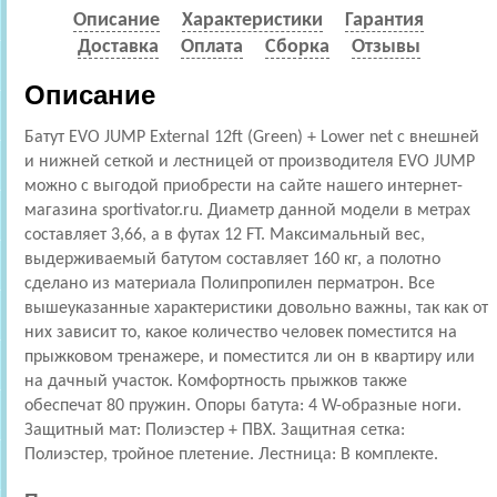
Описание
Характеристики
Гарантия
Доставка
Оплата
Сборка
Отзывы
Описание
Батут EVO JUMP External 12ft (Green) + Lower net с внешней
и нижней сеткой и лестницей от производителя EVO JUMP
можно с выгодой приобрести на сайте нашего интернет-
магазина sportivator.ru. Диаметр данной модели в метрах
составляет 3,66, а в футах 12 FT. Максимальный вес,
выдерживаемый батутом составляет 160 кг, а полотно
сделано из материала Полипропилен перматрон. Все
вышеуказанные характеристики довольно важны, так как от
них зависит то, какое количество человек поместится на
прыжковом тренажере, и поместится ли он в квартиру или
на дачный участок. Комфортность прыжков также
обеспечат 80 пружин. Опоры батута: 4 W-образные ноги.
Защитный мат: Полиэстер + ПВХ. Защитная сетка:
Полиэстер, тройное плетение. Лестница: В комплекте.