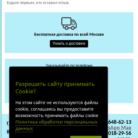
Будьте первым, кто оставил отзыв.
Бесплатная доставка по всей Москве
Узнать о доставке
Заказывайте по телефону
+7 (495) 648-62-13
WhatsApp
Max
Разрешить сайту принимать
+7 (919) 018-29-56
Cookie?
Не дозвонились?
На этом сайте не используются файлы
cookie, соглашаясь вы предоставите
возможность принимать файлы cookie
Политика обработки персональных
+7 (495) 648-62-13
ГЛАВНАЯ
СОТРУДНИЧЕСТВО
WhatsApp
Max
данных
ВАКАНСИИ
О НАС
+7 (919) 018-29-56