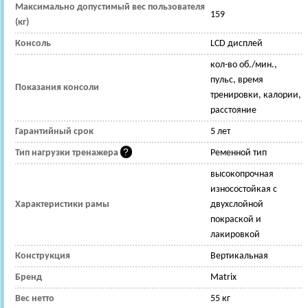
Максимально допустимый вес пользователя
159
(кг)
Консоль
LCD дисплей
кол-во об./мин.,
пульс, время
Показания консоли
тренировки, калории,
расстояние
Гарантийный срок
5 лет
Тип нагрузки тренажера
Ременной тип
высокопрочная
износостойкая с
Характеристики рамы
двухслойной
покраской и
лакировкой
Конструкция
Вертикальная
Бренд
Matrix
Вес нетто
55 кг