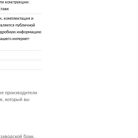
ти конструкции:
ставк
и, комплектация и
является публичной
подробную информацию
ашего интернет-
рые производители
е, который вы
заводской брак,