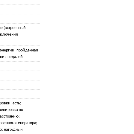
ле (встроенный
дключения
 энергии, пройденная
ения педалей
овки: есть;
ренировка по
расстоянию;
роенного генератора;
о: нагрудный