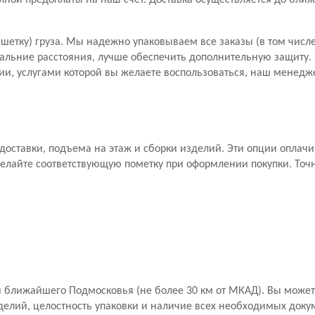
лной предоплаты на наш счет. Доставка осуществляется до бли
шетку) груза. Мы надежно упаковываем все заказы (в том числе
дальние расстояния, лучше обеспечить дополнительную защиту. П
и, услугами которой вы желаете воспользоваться, наш менедже
а доставки, подъема на этаж и сборки изделий. Эти опции оплач
елайте соответствующую пометку при оформлении покупки. Точ
 ближайшего Подмосковья (не более 30 км от МКАД). Вы можете
делий, целостность упаковки и наличие всех необходимых доку