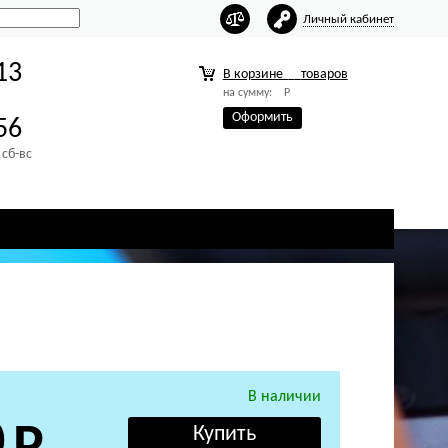
Личный кабинет
13
В корзине
товаров
на сумму:
Р
Оформить
56
 сб-вс
В наличии
0