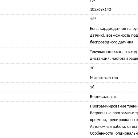
Да
102x69x143
135
Есть, кардиодатчик на ру
датчик), возможность по
беспроводного датчика
Текущая скорость, расход
дистанция, частота вращ
10
Магнитный тип
16
Вертикальная
Программирование тренир
Встроенные программы: т
времени, тренировка по 
Автономная работа: от вст
Особенности: опциональн