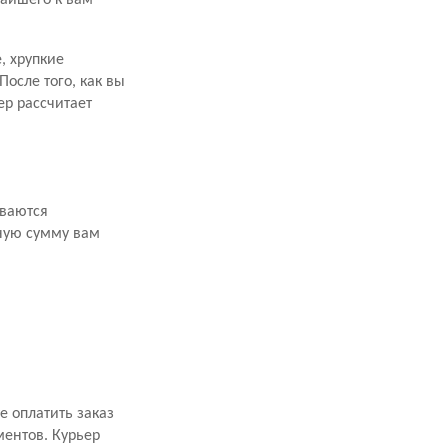
жайшего к вам
, хрупкие
осле того, как вы
р рассчитает
иваются
ную сумму вам
 оплатить заказ
ментов. Курьер