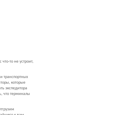
что-то не устроит,
ми транспортных
торы, которые
ать экспедитора
ь, что терминалы
отгрузим