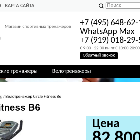
Я
КАРТА САЙТА
+7 (495) 648-62-
Магазин спортивных тренажеров
WhatsApp
Max
+7 (919) 018-29-
C 9:00 - 22:00 пн-пт C 10:00-20:00
Обратный звонок
ские тренажеры
Велотренажеры
s
Велотренажер Circle Fitness B6
itness B6
Цена
82 80