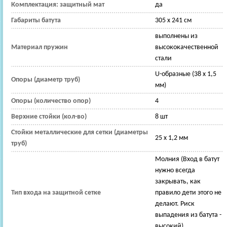
Комплектация: защитный мат
да
Габариты батута
305 x 241 см
выполнены из
Материал пружин
высококачественной
стали
U-образные (38 х 1,5
Опоры (диаметр труб)
мм)
Опоры (количество опор)
4
Верхние стойки (кол-во)
8 шт
Стойки металлические для сетки (диаметры
25 х 1,2 мм
труб)
Молния (Вход в батут
нужно всегда
закрывать, как
Тип входа на защитной сетке
правило дети этого не
делают. Риск
выпадения из батута -
высокий)