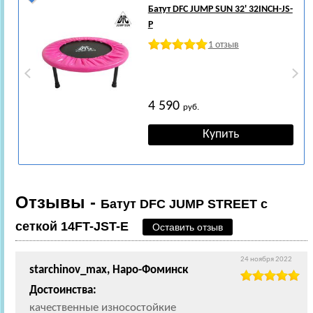
Батут DFC JUMP SUN 32' 32INCH-JS-
P
1 отзыв
4 590
руб.
Отзывы -
Батут DFC JUMP STREET c
сеткой 14FT-JST-E
Оставить отзыв
24 ноября 2022
starchinov_max, Наро-Фоминск
Достоинства:
качественные износостойкие