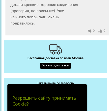
детали крепкие, хорошие соединения
(проверил, по привычке). Уже
немного попрыгали, очень
понравилось.
0
0
Бесплатная доставка по всей Москве
Узнать о доставке
Заказывайте по телефону
+7 (495) 648-62-13
WhatsApp
Max
Разрешить сайту принимать
+7 (919) 018-29-56
Cookie?
Не дозвонились?