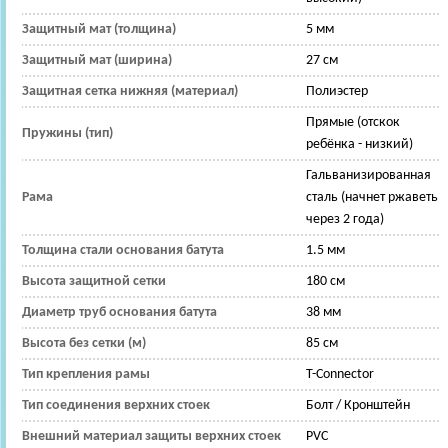
Защитный мат (толщина)
5 мм
Защитный мат (ширина)
27 см
Защитная сетка нижняя (материал)
Полиэстер
Прямые (отскок
Пружины (тип)
ребёнка - низкий)
Гальванизированная
Рама
сталь (начнет ржаветь
через 2 года)
Толщина стали основания батута
1.5 мм
Высота защитной сетки
180 см
Диаметр труб основания батута
38 мм
Высота без сетки (м)
85 см
Тип крепления рамы
T-Connector
Тип соединения верхних стоек
Болт / Кронштейн
Внешний материал защиты верхних стоек
PVC