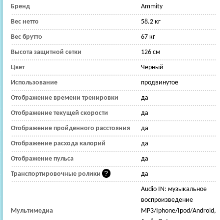
Бренд
Ammity
Вес нетто
58.2 кг
Вес брутто
67 кг
Высота защитной сетки
126 см
Цвет
Черный
Использование
продвинутое
Отображение времени тренировки
да
Отображение текущей скорости
да
Отображение пройденного расстояния
да
Отображение расхода калорий
да
Отображение пульса
да
Транспортировочные ролики
да
Audio IN: музыкальное
воспроизведение
Мультимедиа
MP3/Iphone/Ipod/Android,