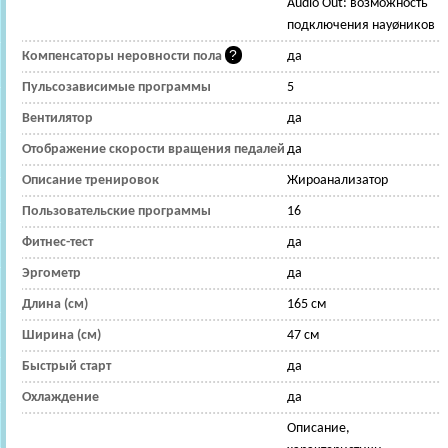
Audio Out: возможность
подключения науøников
Компенсаторы неровности пола
да
Пульсозависимые программы
5
Вентилятор
да
Отображение скорости вращения педалей
да
Описание тренировок
Жироанализатор
Пользовательские программы
16
Фитнес-тест
да
Эргометр
да
Длина (см)
165 см
Ширина (см)
47 см
Быстрый старт
да
Охлаждение
да
Описание,