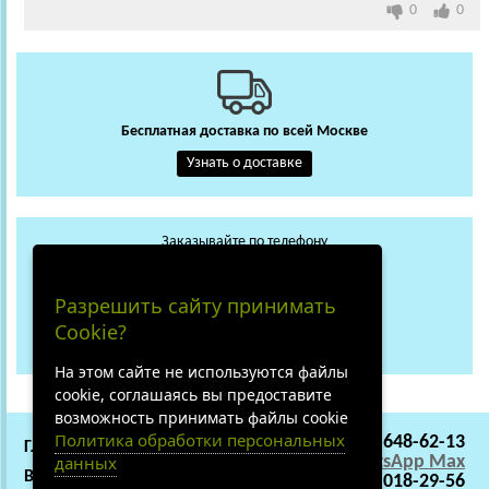
0
0
Бесплатная доставка по всей Москве
Узнать о доставке
Заказывайте по телефону
+7 (495) 648-62-13
WhatsApp
Max
Разрешить сайту принимать
+7 (919) 018-29-56
Cookie?
Не дозвонились?
На этом сайте не используются файлы
cookie, соглашаясь вы предоставите
возможность принимать файлы cookie
Политика обработки персональных
+7 (495) 648-62-13
ГЛАВНАЯ
СОТРУДНИЧЕСТВО
WhatsApp
Max
данных
ВАКАНСИИ
О НАС
+7 (919) 018-29-56