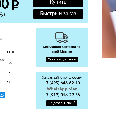
00
%)
ыв
Бесплатная доставка по
всей Москве
X450
Узнать о доставке
вес
170
12
Заказывайте по телефону
51
+7 (495) 648-62-13
WhatsApp
Max
+7 (919) 018-29-56
Не дозвонились?