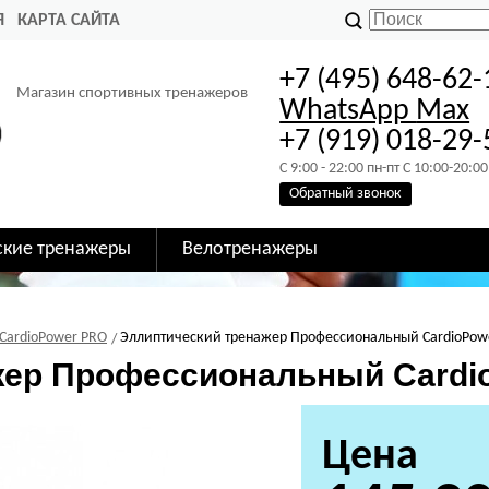
Я
КАРТА САЙТА
+7 (495) 648-62-
Магазин спортивных тренажеров
WhatsApp
Max
+7 (919) 018-29-
C 9:00 - 22:00 пн-пт C 10:00-20:00
Обратный звонок
ские тренажеры
Велотренажеры
CardioPower PRO
Эллиптический тренажер Профессиональный CardioPowe
жер Профессиональный Cardio
Цена