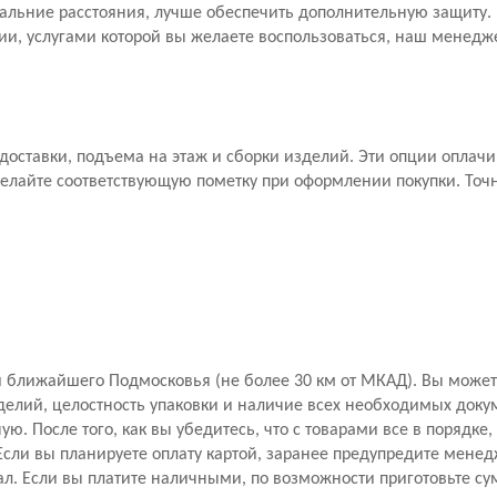
дальние расстояния, лучше обеспечить дополнительную защиту. П
и, услугами которой вы желаете воспользоваться, наш менедже
а доставки, подъема на этаж и сборки изделий. Эти опции оплач
елайте соответствующую пометку при оформлении покупки. Точ
 ближайшего Подмосковья (не более 30 км от МКАД). Вы можете
делий, целостность упаковки и наличие всех необходимых доку
ю. После того, как вы убедитесь, что с товарами все в порядке
сли вы планируете оплату картой, заранее предупредите менедж
л. Если вы платите наличными, по возможности приготовьте су