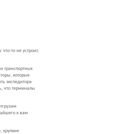
что-то не устроит,
ми транспортных
торы, которые
ать экспедитора
ь, что терминалы
отгрузим
жайшего к вам
, хрупкие