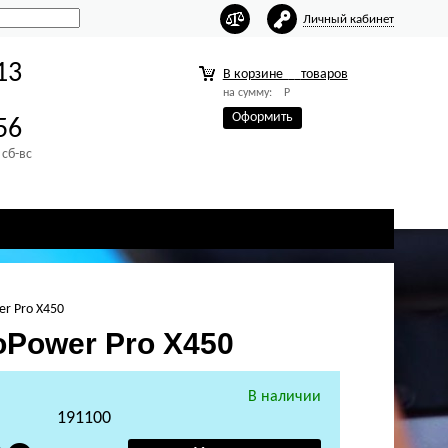
Личный кабинет
13
В корзине
товаров
на сумму:
Р
Оформить
56
 сб-вс
r Pro X450
Power Pro X450
В наличии
191100