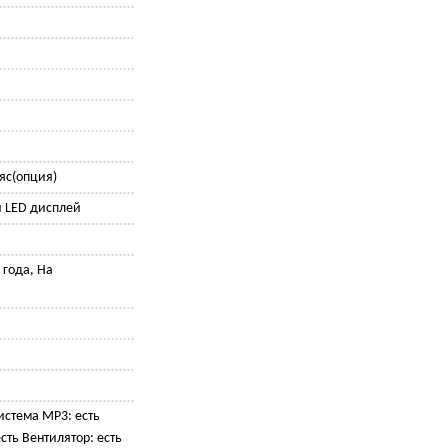
яс(опция)
 LED дисплей
2 года, На
истема MP3: есть
сть Вентилятор: есть