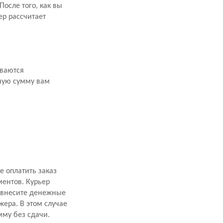
осле того, как вы
р рассчитает
иваются
ную сумму вам
 оплатить заказ
ментов. Курьер
, внесите денежные
ера. В этом случае
мму без сдачи.