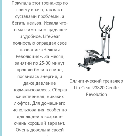
Покупала этот тренажер по
Я ку
совету врача, так как с
п
суставами проблемы, а
фор
бегать нельзя. Искала что-
то максимально щадящее
о
и удобное. LifeGear
удоб
полностью оправдал свое
Я до
название «Нежная
и 
Революция». За месяц
серв
занятий по 25-30 минут
о
прошли боли в спине,
появилась энергия, и
п
Эллиптический тренажер
даже давление
м
LifeGear 93320 Gentle
нормализовалось. Сборка
о
Revolution
качественная, никаких
в
люфтов. Для домашнего
выбо
использования, особенно
для людей в возрасте
очень хороший вариант.
Очень довольна своей