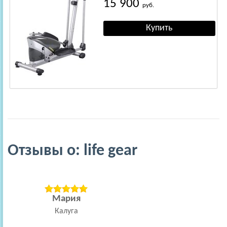
15 900
руб.
Отзывы о: life gear
Мария
Калуга