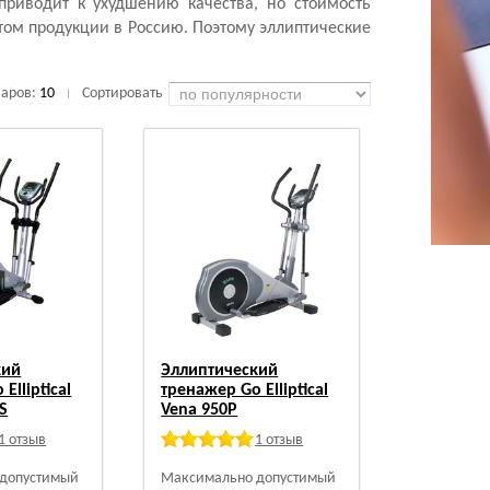
приводит к ухудшению качества, но стоимость
том продукции в Россию. Поэтому эллиптические
варов:
10
Сортировать
|
кий
Эллиптический
Elliptical
тренажер Go Elliptical
S
Vena 950P
1 отзыв
1 отзыв
допустимый
Максимально допустимый