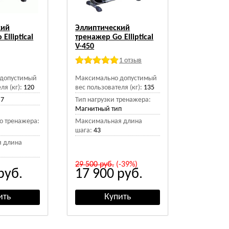
кий
Эллиптический
Elliptical
тренажер Go Elliptical
V-450
1 отзыв
допустимый
Максимально допустимый
ля (кг):
120
вес пользователя (кг):
135
7
Тип нагрузки тренажера:
Магнитный тип
о тренажера:
Максимальная длина
шага:
43
 длина
29 500
руб.
(-39%)
руб.
17 900
руб.