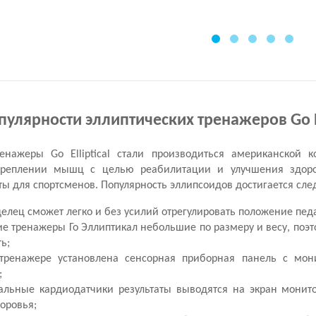
улярности эллиптических тренажеров Go El
ренажеры Go Elliptical стали производиться американской 
креплении мышц с целью реабилитации и улучшения здоро
ты для спортсменов. Популярность эллипсоидов достигается с
елец сможет легко и без усилий отрегулировать положение педа
ие тренажеры Го Эллиптикал небольшие по размеру и весу, поэт
ь;
тренажере установлена сенсорная приборная панель с мони
;
альные кардиодатчики результаты выводятся на экран монит
оровья;