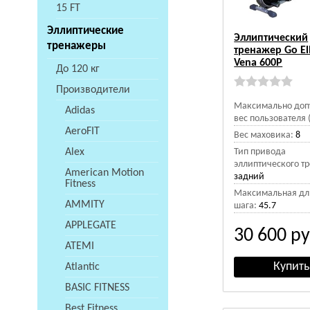
15 FT
Эллиптические
Эллиптический
тренажеры
тренажер Go Ell
Vena 600P
До 120 кг
Производители
Максимально доп
Adidas
вес пользователя (
AeroFIT
Вес маховика:
8
Alex
Тип привода
эллиптического т
American Motion
задний
Fitness
Максимальная дл
AMMITY
шага:
45.7
APPLEGATE
30 600
ру
ATEMI
Atlantic
BASIC FITNESS
Best Fitness