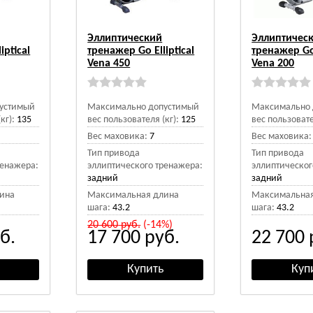
Эллиптический
Эллиптичес
iptical
тренажер Go Elliptical
тренажер Go 
Vena 450
Vena 200
устимый
Максимально допустимый
Максимально 
кг):
135
вес пользователя (кг):
125
вес пользовате
Вес маховика:
7
Вес маховика:
Тип привода
Тип привода
ренажера:
эллиптического тренажера:
эллиптическог
задний
задний
ина
Максимальная длина
Максимальная
шага:
43.2
шага:
43.2
20 600
руб.
(-14%)
б.
17 700
руб.
22 700