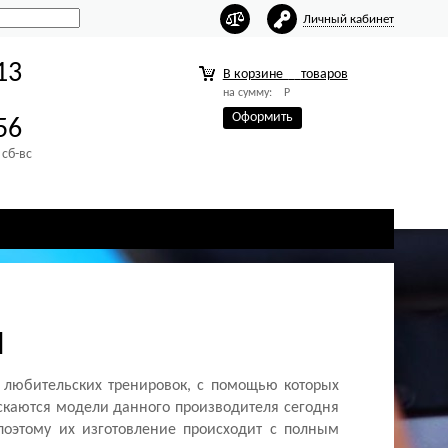
Личный кабинет
13
В корзине
товаров
на сумму:
Р
Оформить
56
 сб-вс
l
и любительских тренировок, с помощью которых
ускаются модели данного производителя сегодня
поэтому их изготовление происходит с полным