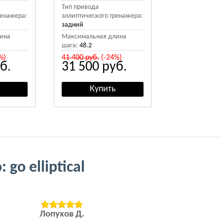
Тип привода
ренажера:
эллиптического тренажера:
задний
ина
Максимальная длина
шага:
48.2
%)
41 400
руб.
(-24%)
б.
31 500
руб.
 go elliptical
Лопухов Д.