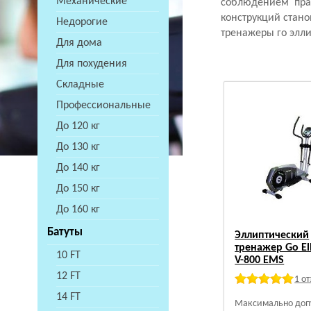
Механические
соблюдением прав
конструкций стан
Недорогие
тренажеры го элл
Для дома
Для похудения
Складные
Профессиональные
До 120 кг
До 130 кг
До 140 кг
До 150 кг
До 160 кг
Батуты
Эллиптический
тренажер Go Ell
10 FT
V-800 EMS
12 FT
1 о
14 FT
Максимально доп