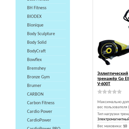
BH Fitness
BIODEX
Bionique
Body Sculpture
Body Solid
BodyCraft
Bowflex
Bremshey
Эллиптический
Bronze Gym
тренажёр Go Ell
V-600T
Brumer
CARBON
Максимально доп
Carbon Fitness
вес пользователя (
Cardio Power
Тип нагрузки трен
Электромагнитный
CardioPower
Вес маховика:
10