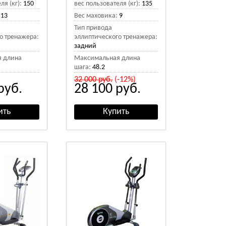
ля (кг):
150
вес пользователя (кг):
135
13
Вес маховика:
9
Тип привода
о тренажера:
эллиптического тренажера:
задний
 длина
Максимальная длина
шага:
48.2
32 000
руб.
(-12%)
руб.
28 100
руб.