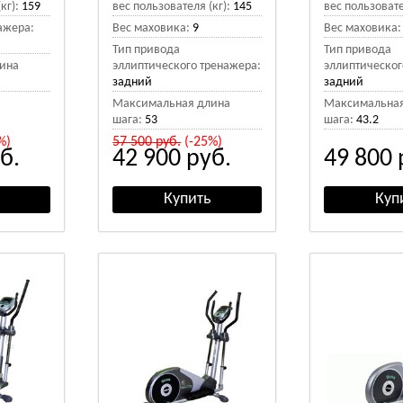
кг):
159
вес пользователя (кг):
145
вес пользовате
ажера:
Вес маховика:
9
Вес маховика:
Тип привода
Тип привода
ина
эллиптического тренажера:
эллиптическог
задний
задний
Максимальная длина
Максимальная
шага:
53
шага:
43.2
%)
57 500
руб.
(-25%)
б.
42 900
руб.
49 800