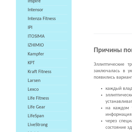
Inspire
Intensor
Intenza Fitness
IPI
ITOSIMA
IZHIMIO
Причины поп
Kampfer
KPT
Эллиптические т
заключалась в у
Kraft Fitness
появились вариан
Larsen
каждый влад
Lexco
эллиптическ
Life Fitness
устанавливат
Life Gear
на каждом 
информация
LifeSpan
через специ
LiveStrong
состояние зд