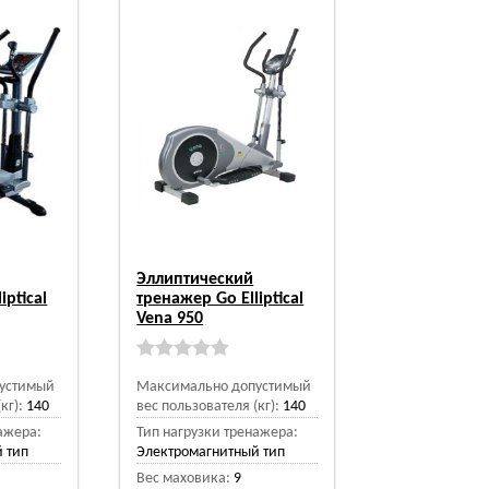
Эллиптический
iptical
тренажер Go Elliptical
Vena 950
устимый
Максимально допустимый
кг):
140
вес пользователя (кг):
140
ажера:
Тип нагрузки тренажера:
 тип
Электромагнитный тип
Вес маховика:
9