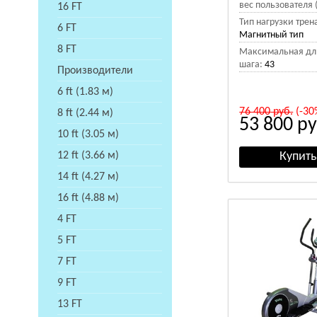
вес пользователя (
16 FT
Тип нагрузки трен
6 FT
Магнитный тип
8 FT
Максимальная дл
шага:
43
Производители
6 ft (1.83 м)
76 400
руб.
(-30
8 ft (2.44 м)
53 800
ру
10 ft (3.05 м)
12 ft (3.66 м)
14 ft (4.27 м)
16 ft (4.88 м)
4 FT
5 FT
7 FT
9 FT
13 FT