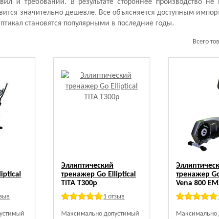
ил и требований. В результате стороннее производство не 
овится значительно дешевле. Все объясняется доступным импор
иптикал становятся популярными в последние годы.
Всего то
Эллиптический
Эллиптичес
iptical
тренажер Go Elliptical
тренажер Go 
TITA T300p
Vena 800 EM
тзыв
1 отзыв
устимый
Максимально допустимый
Максимально 