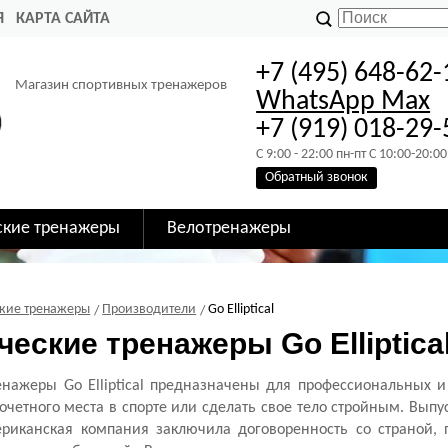
Я
КАРТА САЙТА
+7 (495) 648-62-
Магазин спортивных тренажеров
WhatsApp
Max
+7 (919) 018-29-
C 9:00 - 22:00 пн-пт C 10:00-20:00
Обратный звонок
ские тренажеры
Велотренажеры
кие тренажеры
Производители
Go Elliptical
еские тренажеры Go Elliptica
енажеры Go Elliptical предназначены для профессиональных 
очетного места в спорте или сделать свое тело стройным. Вып
риканская компания заключила договоренность со страной, 