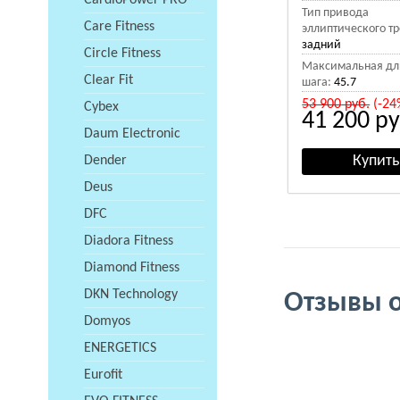
CardioPower PRO
Тип привода
Care Fitness
эллиптического т
задний
Circle Fitness
Максимальная дл
Clear Fit
шага:
45.7
53 900
руб.
(-24
Cybex
41 200
ру
Daum Electronic
Dender
Deus
DFC
Diadora Fitness
Diamond Fitness
DKN Technology
Отзывы о:
Domyos
ENERGETICS
Eurofit