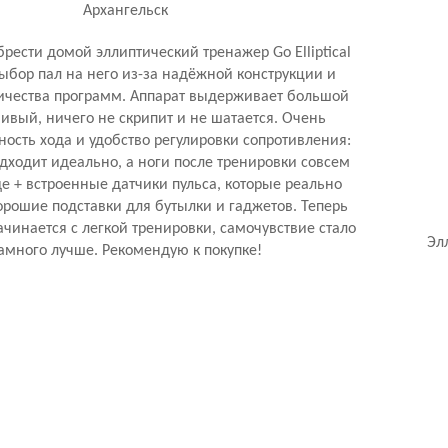
Архангельск
рести домой эллиптический тренажер Go Elliptical
Выбор пал на него из-за надёжной конструкции и
ичества программ. Аппарат выдерживает большой
чивый, ничего не скрипит и не шатается. Очень
ность хода и удобство регулировки сопротивления:
дходит идеально, а ноги после тренировки совсем
ще + встроенные датчики пульса, которые реально
орошие подставки для бутылки и гаджетов. Теперь
ачинается с легкой тренировки, самочувствие стало
Эл
амного лучше. Рекомендую к покупке!