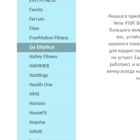
EVO FITNESS
Family
Решился приоб
Ferrum
Vena 950P. 
Fitex
большого кол
вес, устой
FreeMotion Fitness
нравится плав
Go Elliptical
для кардио по
Halley Fitness
не устают. Е
работают, и х
HAMMER
вечер всегда н
Hasttings
н
Health One
HMS
Horizon
HouseFit
Impulse
Infiniti