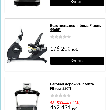
Велотренажер Intenza Fitness
550RBi
176 200
руб.
Беговая дорожка Intenza
Fitness 550Ti
531 530
(-13%)
руб.
462 431
руб.