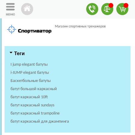
Магазин спортивных тренажеров
Теги
I jump elegant батуты
i-JUMP elegant батуты
Баскетбольные батуты
батут большой каркасный
батут каркасный 10ft
батут каркасный sundays
батут каркасный trampoline
батут каркасный для джампинга