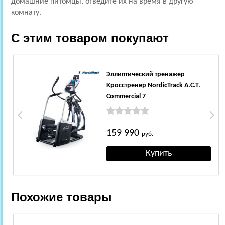
домашние питомцы, отведите их на время в другую
комнату.
С этим товаром покупают
Эллиптический тренажер
Кросстренер NordicTrack A.C.T.
Commercial 7
159 990
руб.
Похожие товары