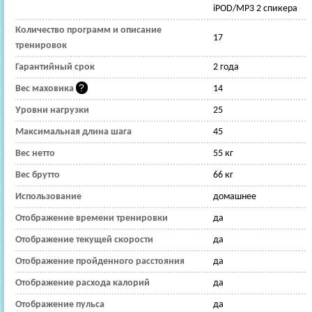
iPOD/MP3 2 спикера
Количество программ и описание
17
тренировок
Гарантийный срок
2 года
Вес маховика
14
Уровни нагрузки
25
Максимальная длина шага
45
Вес нетто
55 кг
Вес брутто
66 кг
Использование
домашнее
Отображение времени тренировки
да
Отображение текущей скорости
да
Отображение пройденного расстояния
да
Отображение расхода калорий
да
Отображение пульса
да