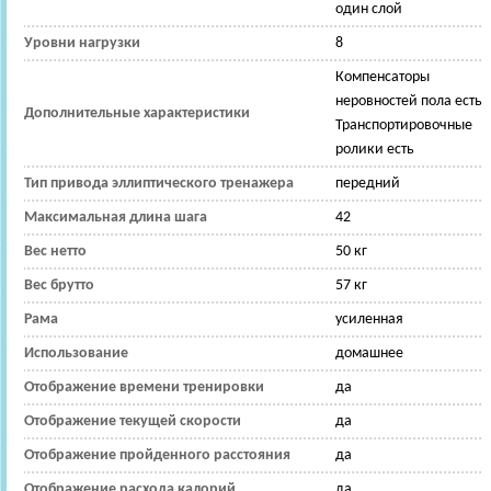
один слой
Уровни нагрузки
8
Компенсаторы
неровностей пола есть
Дополнительные характеристики
Транспортировочные
ролики есть
Тип привода эллиптического тренажера
передний
Максимальная длина шага
42
Вес нетто
50 кг
Вес брутто
57 кг
Рама
усиленная
Использование
домашнее
Отображение времени тренировки
да
Отображение текущей скорости
да
Отображение пройденного расстояния
да
Отображение расхода калорий
да