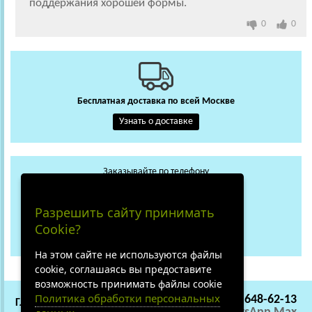
поддержания хорошей формы.
0
0
Бесплатная доставка по всей Москве
Узнать о доставке
Заказывайте по телефону
+7 (495) 648-62-13
WhatsApp
Max
Разрешить сайту принимать
+7 (919) 018-29-56
Cookie?
Не дозвонились?
На этом сайте не используются файлы
cookie, соглашаясь вы предоставите
возможность принимать файлы cookie
Политика обработки персональных
+7 (495) 648-62-13
ГЛАВНАЯ
СОТРУДНИЧЕСТВО