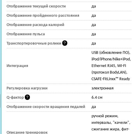
Отображение текущей скорости
да
Отображение пройденного расстояния
да
Отображение расхода калорий
да
Отображение пульса
да
Транспортировочные ролики
да
USB (обновление ПО),
iPod/iPhone/Nike+iPod,
Интеграция
Ethernet RJ45, WI-FI
(протокол BodyLAN),
CSAFE-FitLinxx™ Ready
Регулировка нагрузки
электронная
Q-фактор
6.4 см
Отображение скорости вращения педалей
да
ручной режим,
интервалы, "качели",
сжигание жира, фит-
Описание тренировок