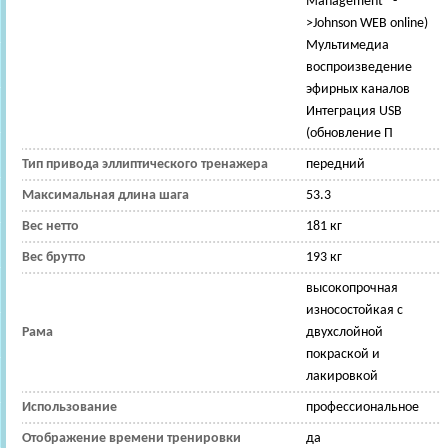
Management™-
>Johnson WEB online)
Мультимедиа
воспроизведение
эфирных каналов
Интеграция USB
(обновление П
Тип привода эллиптического тренажера
передний
Максимальная длина шага
53.3
Вес нетто
181 кг
Вес брутто
193 кг
высокопрочная
износостойкая с
Рама
двухслойной
покраской и
лакировкой
Использование
профессиональное
Отображение времени тренировки
да