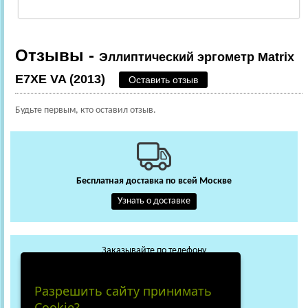
Отзывы -
Эллиптический эргометр Matrix
E7XE VA (2013)
Оставить отзыв
Будьте первым, кто оставил отзыв.
Бесплатная доставка по всей Москве
Узнать о доставке
Заказывайте по телефону
+7 (495) 648-62-13
WhatsApp
Max
Разрешить сайту принимать
+7 (919) 018-29-56
Cookie?