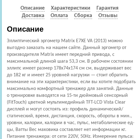
Описание
Характеристики
Гарантия
Доставка
Оплата
Сборка
Отзывы
Описание
Эллиптический эргометр Matrix E7XE VA (2013) можно
выгодно заказать на нашем сайте. Данный эргометр от
производителя Matrix имеет передний привода, с
максимальной длиной шага 53,3 см. В рабочем состоянии
эллипс имеет размер 178x74x174 см см, выдерживает вес
до 182 кг и имеет 25 уровней нагрузки — стоит обратить
внимание на эти характеристики, если вы хотите подобрать
максимально комфортный тренажер для занятий. Данные
о тренировке выводятся на 15-ти дюймовый сенсорный
(FitTouch) цветной мультимедийный TFT-LCD Vista Clear
дисплей и могут состоять из: профиль динамический/
статический, время, дистанция, скорость, обороты в мин.,
уровни, калории, калории в час, пульс, метаболические ед-
цы, Ватты Вес маховика составляет нет информации кг.
Питание тренажера: от сети 220V, 50Hz. Измерение пульса: