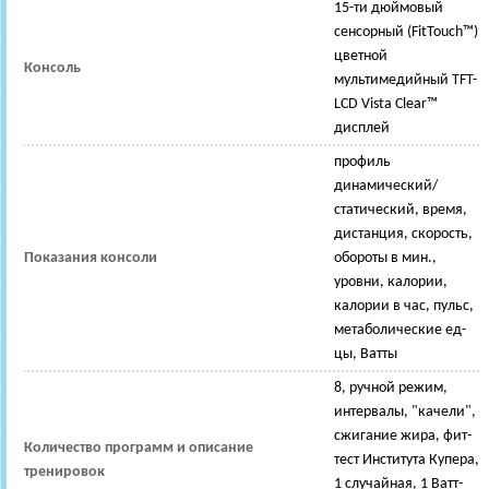
15-ти дюймовый
сенсорный (FitTouch™)
цветной
Консоль
мультимедийный TFT-
LCD Vista Clear™
дисплей
профиль
динамический/
статический, время,
дистанция, скорость,
Показания консоли
обороты в мин.,
уровни, калории,
калории в час, пульс,
метаболические ед-
цы, Ватты
8, ручной режим,
интервалы, "качели",
сжигание жира, фит-
Количество программ и описание
тест Института Купера,
тренировок
1 случайная, 1 Ватт-