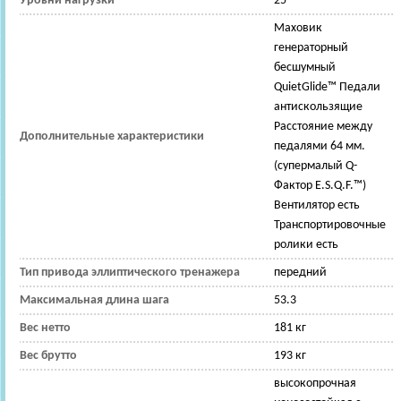
Уровни нагрузки
25
Маховик
генераторный
бесшумный
QuietGlide™ Педали
антискользящие
Расстояние между
Дополнительные характеристики
педалями 64 мм.
(супермалый Q-
Фактор E.S.Q.F.™)
Вентилятор есть
Транспортировочные
ролики есть
Тип привода эллиптического тренажера
передний
Максимальная длина шага
53.3
Вес нетто
181 кг
Вес брутто
193 кг
высокопрочная