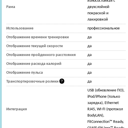
износостойкая с
Рама
двухслойной
покраской и
лакировкой
Использование
профессиональное
Отображение времени тренировки
да
Отображение текущей скорости
да
Отображение пройденного расстояния
да
Отображение расхода калорий
да
Отображение пульса
да
Транспортировочные ролики
да
USB (обновление ПО),
iPod/iPhone (только
зарядка), Ethernet
Интеграция
RJ45, WI-FI (протокол
BodyLAN),
FitConnection™ Ready,