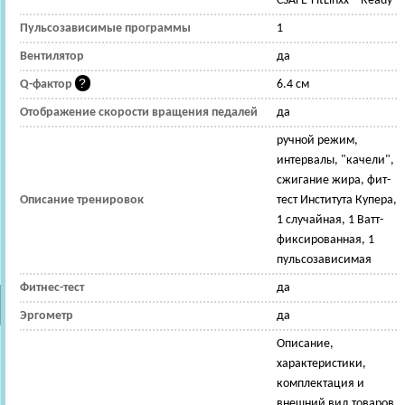
CSAFE-FitLinxx™ Ready
Пульсозависимые программы
1
Вентилятор
да
Q-фактор
6.4 см
Отображение скорости вращения педалей
да
ручной режим,
интервалы, "качели",
сжигание жира, фит-
Описание тренировок
тест Института Купера,
1 случайная, 1 Ватт-
фиксированная, 1
пульсозависимая
Фитнес-тест
да
Эргометр
да
Описание,
характеристики,
комплектация и
внешний вид товаров