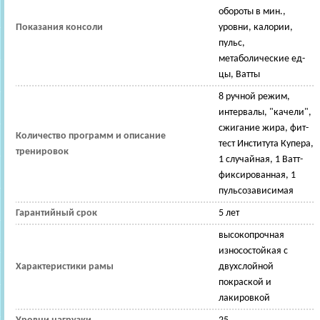
обороты в мин.,
Показания консоли
уровни, калории,
пульс,
метаболические ед-
цы, Ватты
8 ручной режим,
интервалы, "качели",
сжигание жира, фит-
Количество программ и описание
тест Института Купера,
тренировок
1 случайная, 1 Ватт-
фиксированная, 1
пульсозависимая
Гарантийный срок
5 лет
высокопрочная
износостойкая с
Характеристики рамы
двухслойной
покраской и
лакировкой