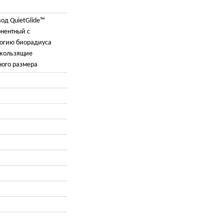
од QuietGlide™
нентный с
логию биорадиуса
скользящие
ого размера