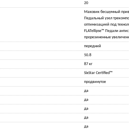
20
Маховик бесшумный прив
Педальный узел трекомпо
оптимизацией под техно
FLATellipse™ Педали анти
прорезиненные увеличенн
передний
50.8
87 кг
SixStar Certified™
продвинутое
да
да
да
да
да