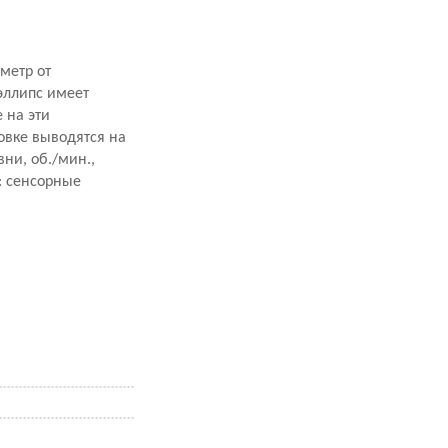
метр от
эллипс имеет
 на эти
овке выводятся на
вни, об./мин.,
а: сенсорные