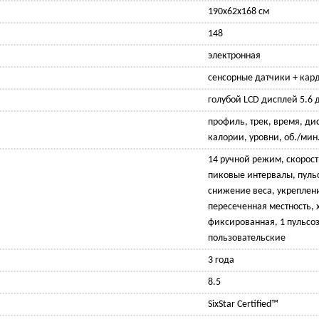
190x62x168 см
148
электронная
сенсорные датчики + кар
голубой LCD дисплей 5.6
профиль, трек, время, ди
калории, уровни, об./мин.
14 ручной режим, скорос
пиковые интервалы, пуль
снижение веса, укреплен
пересеченная местность, х
фиксированная, 1 пульсо
пользовательские
3 года
8.5
SixStar Certified™