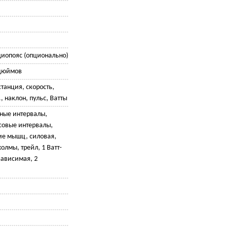
диопояс (опционально)
 дюймов
станция, скорость,
, наклон, пульс, Ватты
тные интервалы,
совые интервалы,
ие мышц, силовая,
олмы, трейл, 1 Ватт-
зависимая, 2