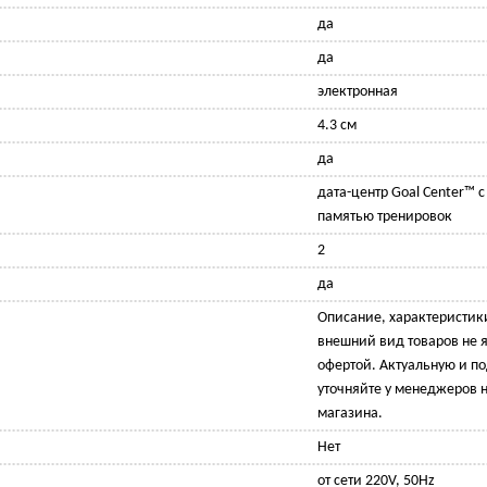
да
да
электронная
4.3 см
да
дата-центр Goal Center™ 
памятью тренировок
2
да
Описание, характеристик
внешний вид товаров не 
офертой. Актуальную и 
уточняйте у менеджеров н
магазина.
Нет
от сети 220V, 50Hz