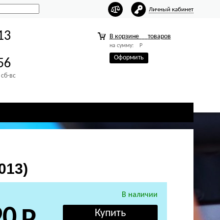
Личный кабинет
13
В корзине
товаров
на сумму:
Р
Оформить
56
 сб-вс
013)
В наличии
90