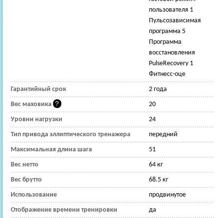
пользователя 1
Пульсозависимая
программа 5
Программа
восстановления
PulseRecovery 1
Фитнесс-оце
Гарантийный срок
2 года
Вес маховика
20
Уровни нагрузки
24
Тип привода эллиптического тренажера
передний
Максимальная длина шага
51
Вес нетто
64 кг
Вес брутто
68.5 кг
Использование
продвинутое
Отображение времени тренировки
да