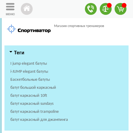
Магазин спортивных тренажеров
Теги
I jump elegant батуты
i-JUMP elegant батуты
Баскетбольные батуты
батут большой каркасный
батут каркасный 10ft
батут каркасный sundays
батут каркасный trampoline
батут каркасный для джампинга