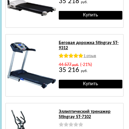
35 218
руб.
Беговая дорожка Stingray ST-
9312
1 отзыв
44 577
(-21%)
руб.
35 216
руб.
Эллиптический тренажер
Stingray ST-7102