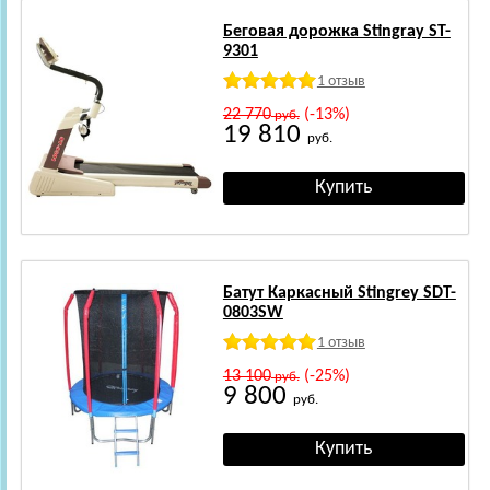
Беговая дорожка Stingray ST-
9301
1 отзыв
22 770
(-13%)
руб.
19 810
руб.
Батут Каркасный Stingrey SDT-
0803SW
1 отзыв
13 100
(-25%)
руб.
9 800
руб.