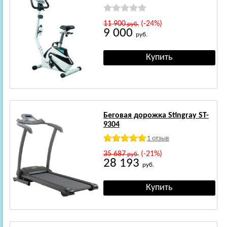
11 900
(-24%)
руб.
9 000
руб.
Беговая дорожка Stingray ST-
9304
1 отзыв
35 687
(-21%)
руб.
28 193
руб.