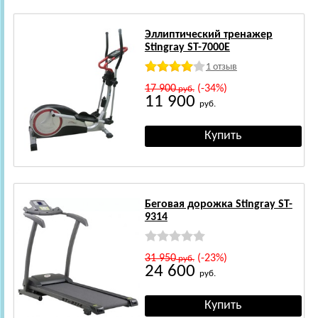
Эллиптический тренажер
Stingray ST-7000E
1 отзыв
17 900
(-34%)
руб.
11 900
руб.
Беговая дорожка Stingray ST-
9314
31 950
(-23%)
руб.
24 600
руб.