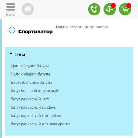
Магазин спортивных тренажеров
Теги
I jump elegant батуты
i-JUMP elegant батуты
Баскетбольные батуты
батут большой каркасный
батут каркасный 10ft
батут каркасный sundays
батут каркасный trampoline
батут каркасный для джампинга