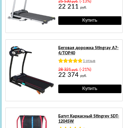
25 530
(-13%)
руб.
22 211
руб.
Беговая дорожка Stingray A7-
4/TOP40
1 отзыв
28 321
(-21%)
руб.
22 374
руб.
Батут Каркасный Stingrey SDT-
1204SW