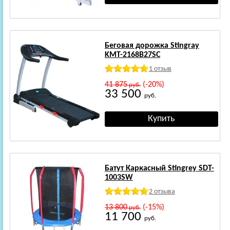
Беговая дорожка Stingray
KMT-2168B27SC
1 отзыв
41 875
(-20%)
руб.
33 500
руб.
Батут Каркасный Stingrey SDT-
1003SW
2 отзыва
13 800
(-15%)
руб.
11 700
руб.