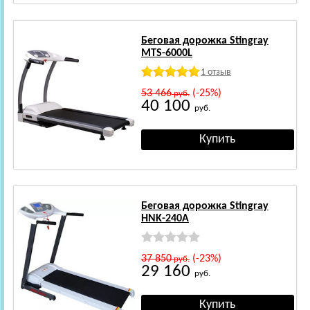
Беговая дорожка Stingray
MTS-6000L
1 отзыв
53 466
(-25%)
руб.
40 100
руб.
Беговая дорожка Stingray
HNK-240A
37 850
(-23%)
руб.
29 160
руб.