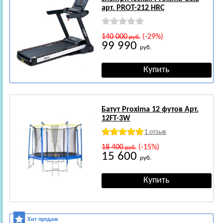
арт. PROT-212 HRC
140 000
(-29%)
руб.
99 990
руб.
Батут Proxima 12 футов Арт.
12FT-3W
1 отзыв
18 400
(-15%)
руб.
15 600
руб.
Хит продаж