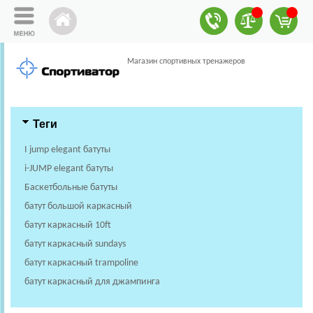
Магазин спортивных тренажеров
Теги
I jump elegant батуты
i-JUMP elegant батуты
Баскетбольные батуты
батут большой каркасный
батут каркасный 10ft
батут каркасный sundays
батут каркасный trampoline
батут каркасный для джампинга