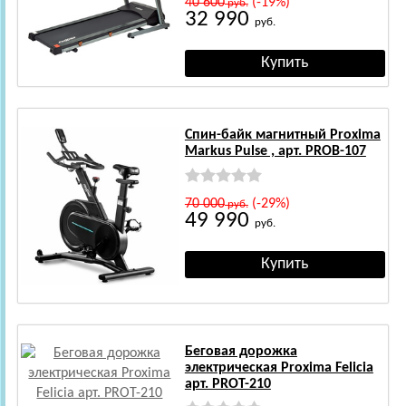
40 600
(-19%)
руб.
32 990
руб.
Спин-байк магнитный Proxima
Markus Pulse , арт. PROB-107
70 000
(-29%)
руб.
49 990
руб.
Беговая дорожка
электрическая Proxima Felicia
арт. PROT-210