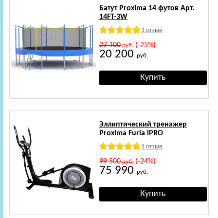
Батут Proxima 14 футов Арт.
14FT-3W
1 отзыв
27 100
(-25%)
руб.
20 200
руб.
Эллиптический тренажер
Proxima Furia iPRO
1 отзыв
99 500
(-24%)
руб.
75 990
руб.