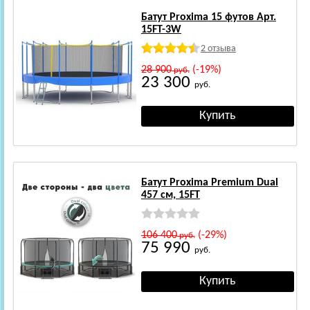
Батут Proxima 15 футов Арт.
15FT-3W
2 отзыва
28 900
(-19%)
руб.
23 300
руб.
Батут Proxima Premium Dual
457 см, 15FT
106 400
(-29%)
руб.
75 990
руб.