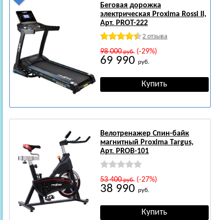
Беговая дорожка
электрическая Proxima Rossi II,
Арт. PROT-222
2 отзыва
98 000
(-29%)
руб.
69 990
руб.
Велотренажер Спин-байк
магнитный Proxima Targus,
Арт. PROB-101
53 400
(-27%)
руб.
38 990
руб.