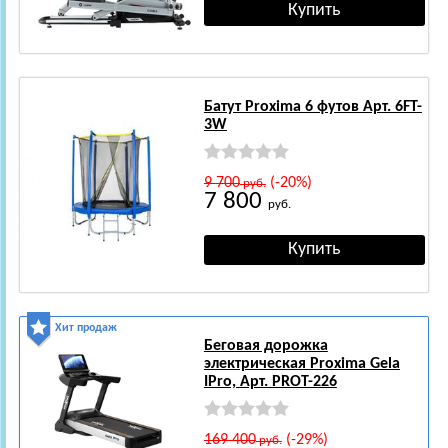
Батут Proxima 6 футов Арт. 6FT-
3W
9 700
(-20%)
руб.
7 800
руб.
Хит продаж
Беговая дорожка
электрическая Proxima Gela
IPro, Арт. PROT-226
169 400
(-29%)
руб.