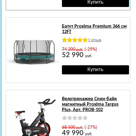
Батут Proxima Premium 366 см
12FT
1 отзыв
74 200
(-29%)
руб.
52 990
руб.
Велотренажер Спин-байк
магнитный Proxima Targus
Plus, Арт. PROB-102
68 500
(-27%)
руб.
49 990
руб.