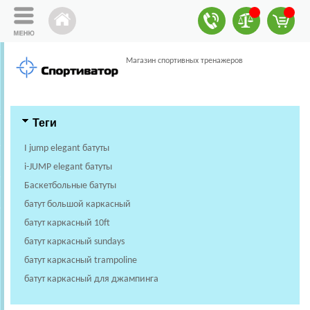
Магазин спортивных тренажеров
Теги
I jump elegant батуты
i-JUMP elegant батуты
Баскетбольные батуты
батут большой каркасный
батут каркасный 10ft
батут каркасный sundays
батут каркасный trampoline
батут каркасный для джампинга