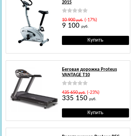
2015
10 900
(-17%)
руб.
9 100
руб.
Беговая дорожка Proteus
VANTAGE T10
435 650
(-23%)
руб.
335 150
руб.