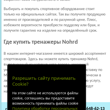
Выбирать и покупать спортивное оборудование стоит
только на официальных сайтах. Так вы получите продукцию
именно от производителей и по разумной цене. Плюс,
избежите вероятности приобрести подделку или брак, и
получите гарантию на изделие на определённый срок.
Где купить тренажеры Nohrd
В нашем интернет-магазине имеется широкий ассортимент
спорттоваров. Здесь вы можете купить тренажер Nohrd,
выполненный из натурального дерева, имеющий
уникальный дизайн. Мы обеспечим быструю доставку по
Москве и области. Отправим вашу покупку практически в
Разрешить сайту принимать
любой город России. Также мы предлагаем такую услугу,
Cookie?
как сборка оборудования на дому, которую проведут
настоящие профессионалы.
На этом сайте не используются файлы
cookie, соглашаясь вы предоставите
возможность принимать файлы cookie
Политика обработки персональных
+7 (495) 648-62-13