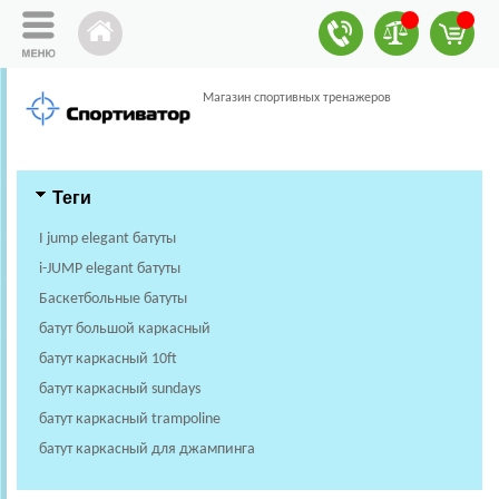
Магазин спортивных тренажеров
Теги
I jump elegant батуты
i-JUMP elegant батуты
Баскетбольные батуты
батут большой каркасный
батут каркасный 10ft
батут каркасный sundays
батут каркасный trampoline
батут каркасный для джампинга