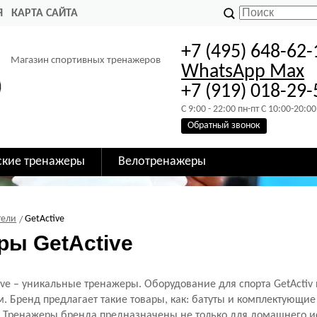
Я
КАРТА САЙТА
+7 (495) 648-62-
Магазин спортивных тренажеров
WhatsApp
Max
+7 (919) 018-29-
C 9:00 - 22:00 пн-пт C 10:00-20:00
Обратный звонок
ские тренажеры
Велотренажеры
тели
GetActive
ры GetActive
ve – уникальные тренажеры. Оборудование для спорта GetActiv 
. Бренд предлагает такие товары, как: батуты и комплектующи
 Тренажеры бренда предназначены не только для домашнего и