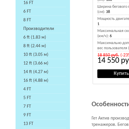
16 FT
Ширина бегового 
6 FT
(см):
38
Мощность двигател
8 FT
1
Производители
Максимальная ск
(км/ч):
6
6 ft (1.83 м)
Максимально доп
8 ft (2.44 м)
вес пользователя (
10 ft (3.05 м)
18 850
руб.
(-23
14 550
ру
12 ft (3.66 м)
14 ft (4.27 м)
16 ft (4.88 м)
4 FT
5 FT
Особенности
7 FT
9 FT
Гет Актив произво
13 FT
тренажеров. Бего