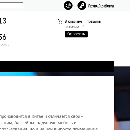
Личный кабинет
13
В корзине
товаров
на сумму:
Р
Оформить
56
 сб-вс
производится в Китае и отличается своим
е к ним, бассейны, надувную мебель и
спользования, но и нашли широкое применение