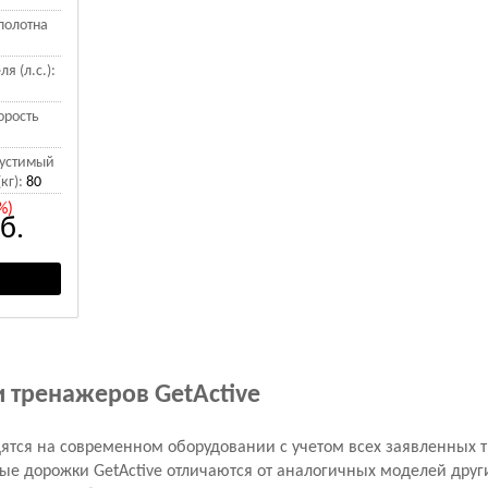
полотна
я (л.с.):
орость
устимый
кг):
80
%)
б.
 тренажеров GetActive
дятся на современном оборудовании с учетом всех заявленных т
вые дорожки GetActive отличаются от аналогичных моделей дру