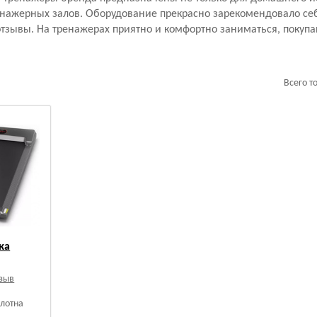
енажерных залов. Оборудование прекрасно зарекомендовало себ
зывы. На тренажерах приятно и комфортно заниматься, покупа
Всего т
ка
тзыв
олотна