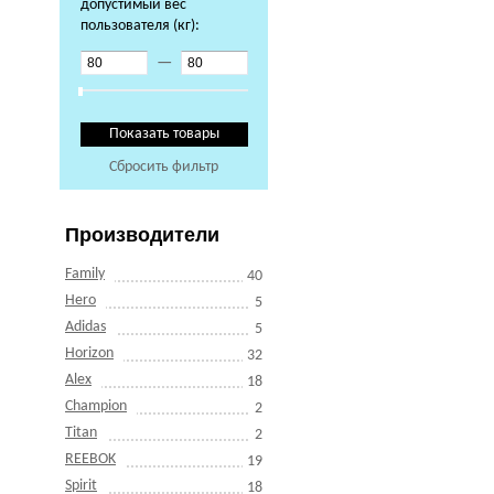
допустимый вес
пользователя (кг):
—
Сбросить фильтр
Производители
Family
40
Hero
5
Adidas
5
Horizon
32
Alex
18
Champion
2
Titan
2
REEBOK
19
Spirit
18