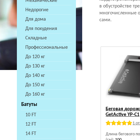
Механические
в обустройстве тр
Недорогие
многочисленные от
Для дома
сами.
Для похудения
Складные
Профессиональные
До 120 кг
До 130 кг
До 140 кг
До 150 кг
До 160 кг
Батуты
Беговая дорож
GetActive YP-C1
10 FT
1 о
12 FT
14 FT
Длина бегового п
(см):
100