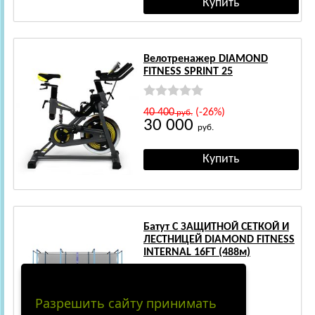
Велотренажер DIAMOND
FITNESS SPRINT 25
40 400
(-26%)
руб.
30 000
руб.
Батут С ЗАЩИТНОЙ СЕТКОЙ И
ЛЕСТНИЦЕЙ DIAMOND FITNESS
INTERNAL 16FT (488м)
42 900
(-28%)
руб.
Разрешить сайту принимать
31 100
руб.