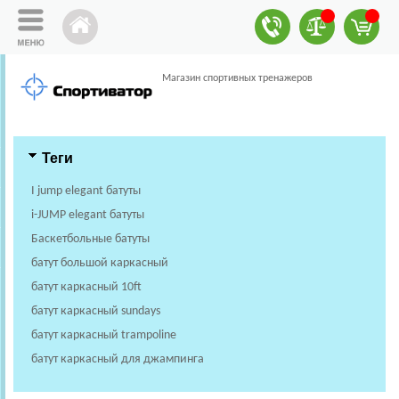
Магазин спортивных тренажеров
Теги
I jump elegant батуты
i-JUMP elegant батуты
Баскетбольные батуты
батут большой каркасный
батут каркасный 10ft
батут каркасный sundays
батут каркасный trampoline
батут каркасный для джампинга