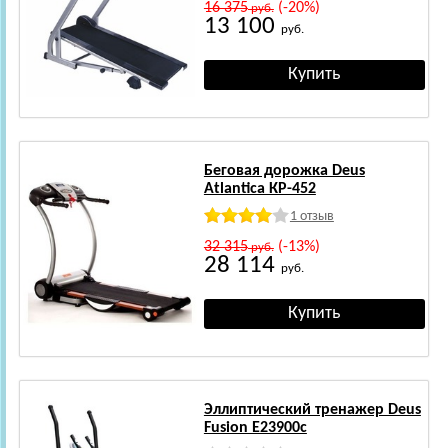
16 375
(-20%)
руб.
13 100
руб.
Беговая дорожка Deus
Atlantica КР-452
1 отзыв
32 315
(-13%)
руб.
28 114
руб.
Эллиптический тренажер Deus
Fusion E23900c