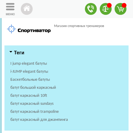
Магазин спортивных тренажеров
Теги
I jump elegant батуты
i-JUMP elegant батуты
Баскетбольные батуты
батут большой каркасный
батут каркасный 10ft
батут каркасный sundays
батут каркасный trampoline
батут каркасный для джампинга