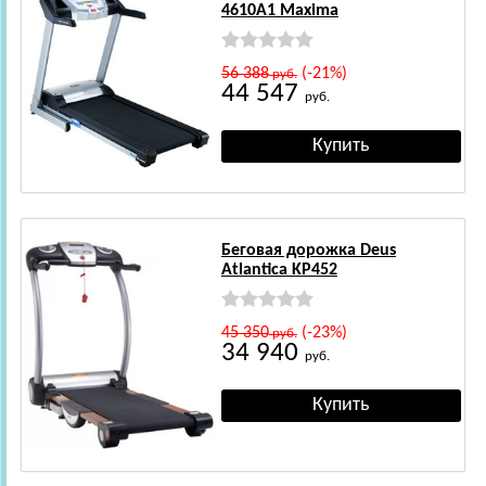
4610A1 Maxima
56 388
(-21%)
руб.
44 547
руб.
Беговая дорожка Deus
Atlantica KP452
45 350
(-23%)
руб.
34 940
руб.