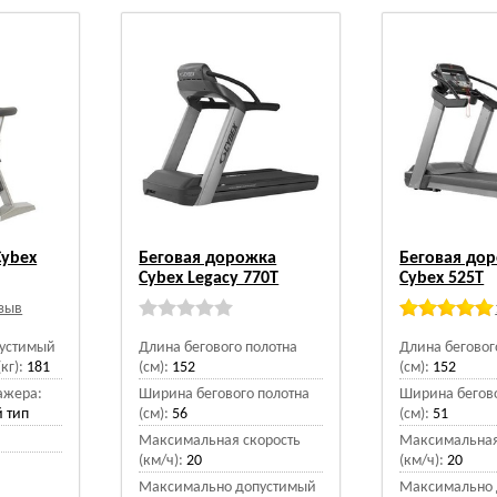
Cybex
Беговая дорожка
Беговая до
Cybex Legacy 770T
Cybex 525T
тзыв
устимый
Длина бегового полотна
Длина беговог
кг):
181
(см):
152
(см):
152
ажера:
Ширина бегового полотна
Ширина бегово
 тип
(см):
56
(см):
51
Максимальная скорость
Максимальная
(км/ч):
20
(км/ч):
20
Максимально допустимый
Максимально 