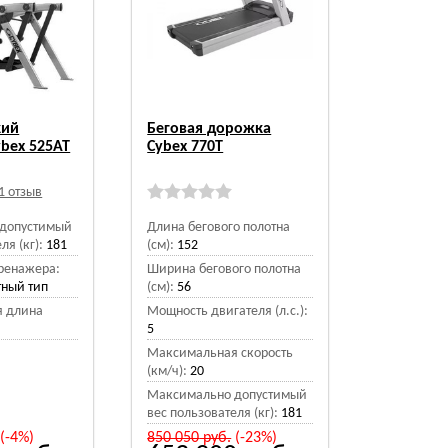
кий
Беговая дорожка
bex 525AT
Cybex 770T
1 отзыв
допустимый
Длина бегового полотна
ля (кг):
181
(см):
152
тренажера:
Ширина бегового полотна
тный тип
(см):
56
 длина
Мощность двигателя (л.с.):
5
Максимальная скорость
(км/ч):
20
Максимально допустимый
вес пользователя (кг):
181
(-4%)
850 050
руб.
(-23%)