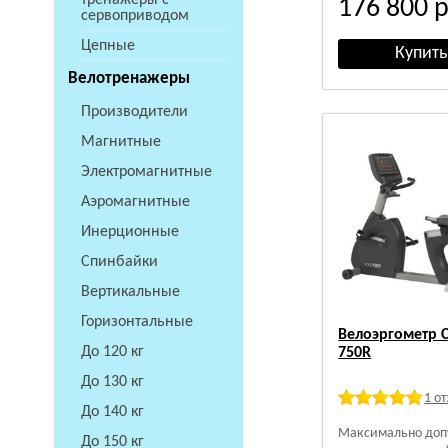
тренажеры с
176 800
р
сервоприводом
Цепные
Велотренажеры
Производители
Магнитные
Электромагнитные
Аэромагнитные
Инерционные
Спинбайки
Вертикальные
Горизонтальные
Велоэргометр 
До 120 кг
750R
До 130 кг
1 о
До 140 кг
Максимально доп
До 150 кг