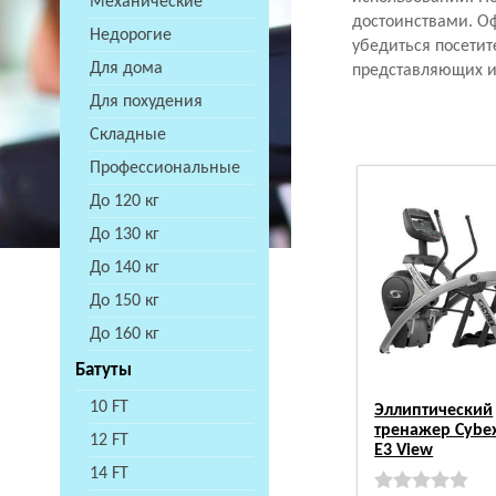
Механические
достоинствами. Оф
Недорогие
убедиться посетит
Для дома
представляющих ин
Для похудения
Складные
Профессиональные
До 120 кг
До 130 кг
До 140 кг
До 150 кг
До 160 кг
Батуты
10 FT
Эллиптический
тренажер Cybe
12 FT
E3 View
14 FT