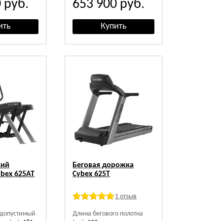
0
руб.
653 900
руб.
кий
Беговая дорожка
bex 625AT
Cybex 625T
1 отзыв
допустимый
Длина бегового полотна