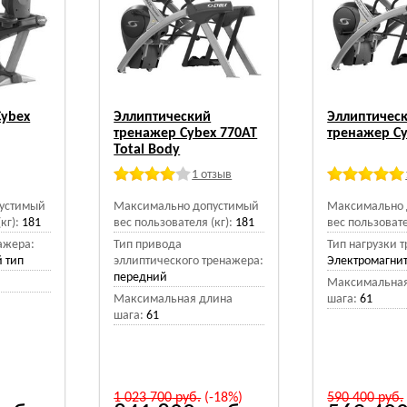
Cybex
Эллиптический
Эллиптичес
тренажер Cybex 770AT
тренажер Cy
Total Body
1 отзыв
устимый
Максимально допустимый
Максимально 
кг):
181
вес пользователя (кг):
181
вес пользовате
ажера:
Тип привода
Тип нагрузки 
 тип
эллиптического тренажера:
Электромагни
передний
Максимальная
Максимальная длина
шага:
61
шага:
61
1 023 700
руб.
(-18%)
590 400
руб.