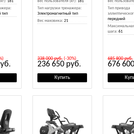
кг):
181
вес пользователя (кг):
181
вес пользовате
ажера:
Тип нагрузки тренажера:
Тип привода
 тип
Электромагнитный тип
эллиптическог
передний
Вес маховика:
21
Максимальная
шага:
61
%)
338 000
руб.
(-30%)
685 800
руб.
уб.
236 650
руб.
676 60