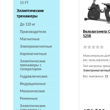
15 FT
Эллиптические
тренажеры
До 120 кг
Велоэргометр 
Производители
525R
Магнитные
Электромагнитные
Аэромагнитные
Максимально доп
вес пользователя (
Эллиптические
тренажеры с
Тип нагрузки трен
генератором
Электромагнитный
Гидравлические
Вес маховика:
21
Индукционные
Механические
Ременные
Эллиптические