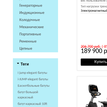
вес пользователя (
Генераторные
Тип нагрузки трен
Электромагнитный
Индукционные
Колодочные
Механические
Портативные
Ременные
206 700
руб.
(-8
Цепные
189 900
р
Теги
I jump elegant батуты
i-JUMP elegant батуты
Баскетбольные батуты
батут большой
каркасный
батут каркасный 10ft