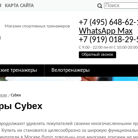
Я
КАРТА САЙТА
+7 (495) 648-62-
Магазин спортивных тренажеров
WhatsApp
Max
+7 (919) 018-29-
C 9:00 - 22:00 пн-пт C 10:00-20:00
Обратный звонок
ские тренажеры
Велотренажеры
тели
Cybex
ры Cybex
продолжают удивлять покупателей своими многочисленными пр
Купить их становится целесообразно за широкую функционально
окупатели в Москве будут довольны еще многими другими не м