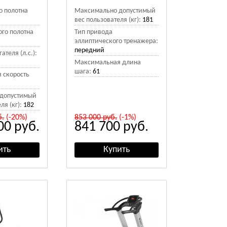
о полотна
Максимально допустимый
вес пользователя (кг):
181
го полотна
Тип привода
эллиптического тренажера:
передний
теля (л.с.):
Максимальная длина
шага:
61
 скорость
допустимый
ля (кг):
182
б.
(-20%)
853 000
руб.
(-1%)
900
руб.
841 700
руб.