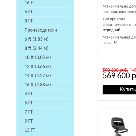
16 FT
Максимально доп
6 FT
вес пользователя (
Тип привода
8 FT
эллиптического т
Производители
передний
Максимальная дл
6 ft (1.83 м)
шага:
61
8 ft (2.44 м)
10 ft (3.05 м)
12 ft (3.66 м)
590 600
руб.
(-4
569 600
р
14 ft (4.27 м)
16 ft (4.88 м)
4 FT
5 FT
7 FT
9 FT
13 FT