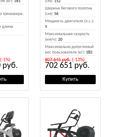
ля (кг):
181
(см):
152
Ширина бегового полотна
о тренажера:
(см):
56
Мощность двигателя (л.с.):
 длина
5
Максимальная скорость
(км/ч):
20
Максимально допустимый
вес пользователя (кг):
182
(-1%)
807 645
руб.
(-13%)
0
руб.
702 651
руб.