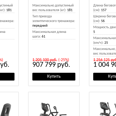
устимый
Максимально допустимый
Длина беговог
кг):
181
вес пользователя (кг):
181
(см):
157
Тип привода
Ширина бегово
ренажера:
эллиптического тренажера:
(см):
56
передний
Мощность двига
ина
Максимальная длина
5
шага:
61
Максимальная
(км/ч):
25
Максимально 
вес пользовате
%)
1 205 100
руб.
(-25%)
1 256 125
ру
уб.
907 799
руб.
1 004 