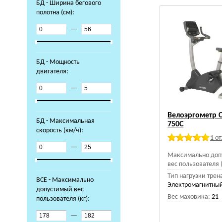
БД - Ширина бегового
полотна (см):
—
БД - Мощность
двигателя:
—
Велоэргометр 
БД - Максимальная
750C
скорость (км/ч):
1 о
—
Максимально доп
вес пользователя (
Тип нагрузки трен
ВСЕ - Максимально
Электромагнитный
допустимый вес
Вес маховика:
21
пользователя (кг):
—