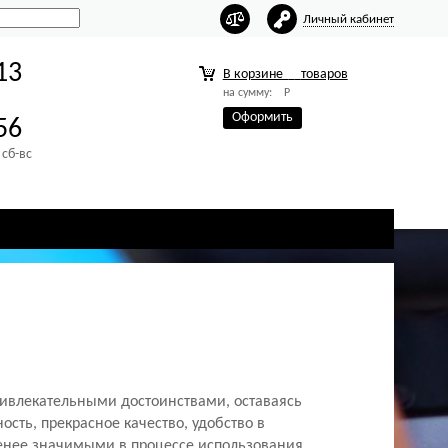
Личный кабинет
13
В корзине
товаров
на сумму:
Р
Оформить
56
 сб-вс
ивлекательными достоинствами, оставаясь
сть, прекрасное качество, удобство в
енее значимыми в процессе использования