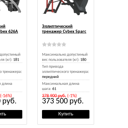
кий
Эллиптический
bex 626A
тренажер Cybex Sparc
допустимый
Максимально допустимый
ля (кг):
181
вес пользователя (кг):
180
Тип привода
о тренажера:
эллиптического тренажера:
передний
 длина
Максимальная длина
шага:
61
(-16%)
378 900
руб.
(-1%)
0
руб.
373 500
руб.