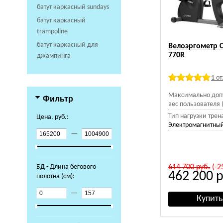
батут каркасный sundays
батут каркасный
trampoline
батут каркасный для
Велоэргометр 
770R
джампинга
1 о
Максимально доп
Фильтр
вес пользователя (
Тип нагрузки трен
Цена, руб.:
Электромагнитный
—
БД - Длина бегового
614 700
руб.
(-2
462 200
р
полотна (см):
—