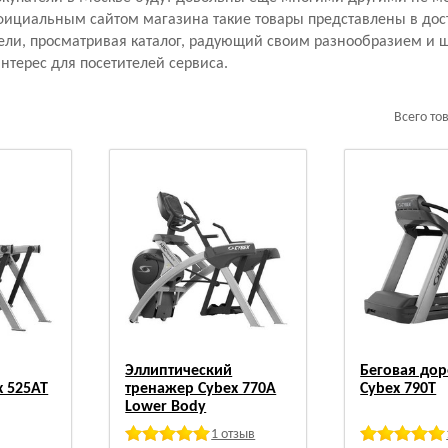
ициальным сайтом магазина такие товары представлены в дост
ели, просматривая каталог, радующий своим разнообразием и ш
терес для посетителей сервиса.
Всего то
Эллиптический
Беговая до
x 525AT
тренажер Cybex 770A
Cybex 790T
Lower Body
1 отзыв