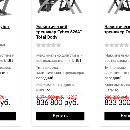
Cybex
Эллиптический
Эллиптичес
тренажер Cybex 626AT
тренажер Cy
Total Body
тзыв
устимый
Максимально допустимый
Максимально 
кг):
181
вес пользователя (кг):
181
вес пользовате
ажера:
Тип привода
Тип привода
 тип
эллиптического тренажера:
эллиптическог
передний
передний
Максимальная длина
Максимальная
шага:
61
шага:
61
5%)
1 074 500
руб.
(-22%)
988 200
руб.
уб.
836 800
руб.
833 30