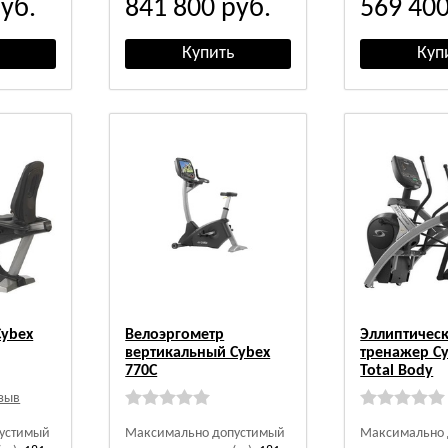
уб.
841 800
руб.
569 40
Cybex
Велоэргометр
Эллиптичес
вертикальный Cybex
тренажер Cy
770C
Total Body
тзыв
устимый
Максимально допустимый
Максимально 