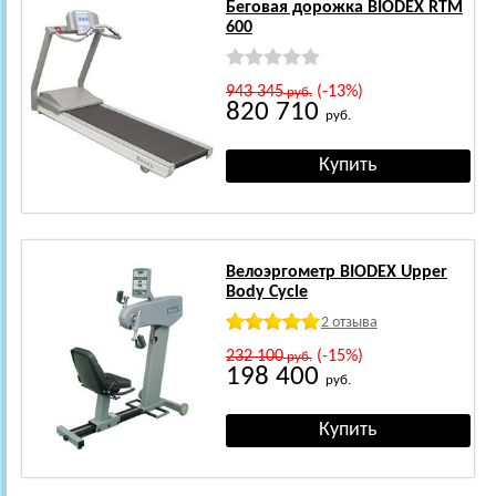
Беговая дорожка BIODEX RTM
600
943 345
(-13%)
руб.
820 710
руб.
Велоэргометр BIODEX Upper
Body Cycle
2 отзыва
232 100
(-15%)
руб.
198 400
руб.