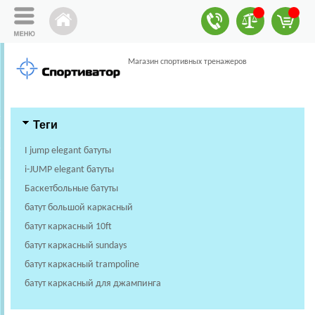
Магазин спортивных тренажеров
Теги
I jump elegant батуты
i-JUMP elegant батуты
Баскетбольные батуты
батут большой каркасный
батут каркасный 10ft
батут каркасный sundays
батут каркасный trampoline
батут каркасный для джампинга