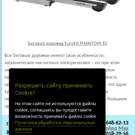
Беговая дорожка EuroFit PHANTOM 10
Все беговые дорожки имеют свои особенности:
механические магнитные электрические – но при этом
любая подобная техника готова обеспечить высокое
качество кардиотренировок и повысить выносливость
Разрешить сайту принимать
организма. Поэтому некорректно говорить о том, что одни
Cookie?
хуже, другие лучше. То, что одному пользователю
покажется недостатком, для другого может быть большим
На этом сайте не используются файлы
преимуществом.
cookie, соглашаясь вы предоставите
возможность принимать файлы cookie
Политика обработки персональных
+7 (495) 648-62-13
ГЛАВНАЯ
СОТРУДНИЧЕСТВО
данных
WhatsApp
Max
ВАКАНСИИ
О НАС
+7 (919) 018-29-56